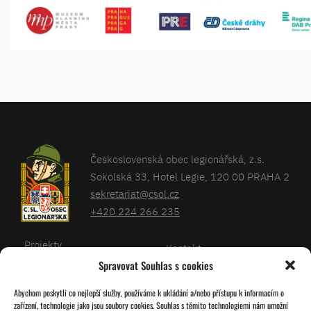
Československá obec legionářská, z.s.
Sokolská 33, Hotel Legie, 120 00 PRAHA 2
sekretariat@csol.cz
+420 224 266 235
Projekty
Kontakt
Spravovat Souhlas s cookies
Články
Databáze legionářů
Abychom poskytli co nejlepší služby, používáme k ukládání a/nebo přístupu k informacím o
Kalendář
Pro členy
zařízení, technologie jako jsou soubory cookies. Souhlas s těmito technologiemi nám umožní