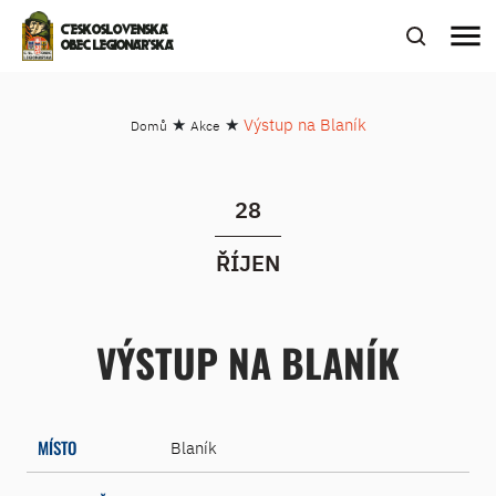
menu
ČESKOSLOVENSKÁ
OBEC LEGIONÁŘSKÁ
★
★
Výstup na Blaník
Domů
Akce
28
ŘÍJEN
VÝSTUP NA BLANÍK
MÍSTO
Blaník