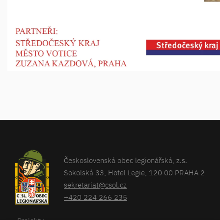
Československá obec legionářská, z.s.
Sokolská 33, Hotel Legie, 120 00 PRAHA 2
sekretariat@csol.cz
+420 224 266 235