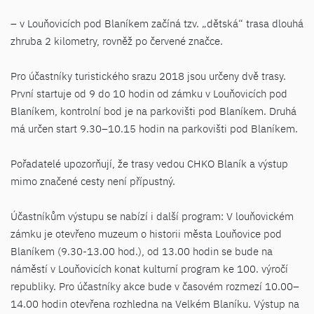
– v Louňovicích pod Blaníkem začíná tzv. „dětská“ trasa dlouhá
zhruba 2 kilometry, rovněž po červené značce.
Pro účastníky turistického srazu 2018 jsou určeny dvě trasy.
První startuje od 9 do 10 hodin od zámku v Louňovicích pod
Blaníkem, kontrolní bod je na parkovišti pod Blaníkem. Druhá
má určen start 9.30–10.15 hodin na parkovišti pod Blaníkem.
Pořadatelé upozorňují, že trasy vedou CHKO Blaník a výstup
mimo značené cesty není přípustný.
Účastníkům výstupu se nabízí i další program: V louňovickém
zámku je otevřeno muzeum o historii města Louňovice pod
Blaníkem (9.30-13.00 hod.), od 13.00 hodin se bude na
náměstí v Louňovicích konat kulturní program ke 100. výročí
republiky. Pro účastníky akce bude v časovém rozmezí 10.00–
14.00 hodin otevřena rozhledna na Velkém Blaníku. Výstup na