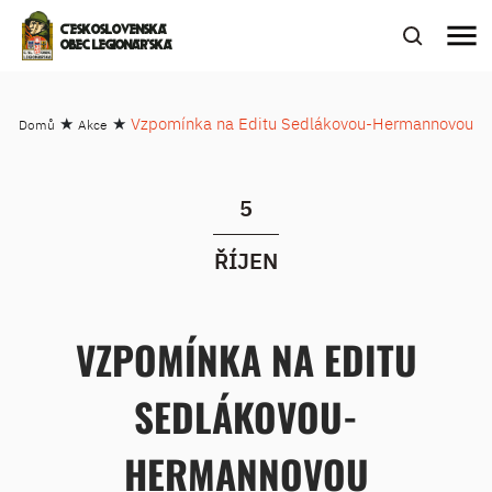
menu
ČESKOSLOVENSKÁ
OBEC LEGIONÁŘSKÁ
★
★
Vzpomínka na Editu Sedlákovou-Hermannovou
Domů
Akce
5
ŘÍJEN
VZPOMÍNKA NA EDITU
SEDLÁKOVOU-
HERMANNOVOU