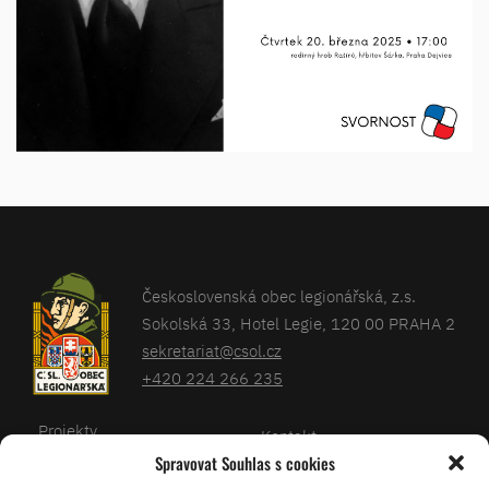
Československá obec legionářská, z.s.
Sokolská 33, Hotel Legie, 120 00 PRAHA 2
sekretariat@csol.cz
+420 224 266 235
Projekty
Kontakt
Spravovat Souhlas s cookies
Články
Databáze legionářů