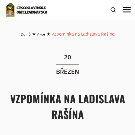
menu
ČESKOSLOVENSKÁ
OBEC LEGIONÁŘSKÁ
★
★
Vzpomínka na Ladislava Rašína
Domů
Akce
20
BŘEZEN
VZPOMÍNKA NA LADISLAVA
RAŠÍNA