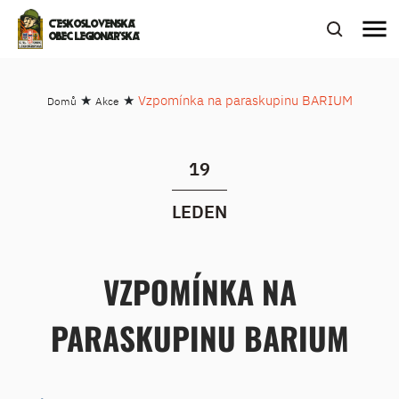
menu
ČESKOSLOVENSKÁ
OBEC LEGIONÁŘSKÁ
★
★
Vzpomínka na paraskupinu BARIUM
Domů
Akce
19
LEDEN
VZPOMÍNKA NA
PARASKUPINU BARIUM