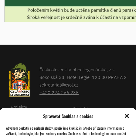
Československá obec legionářská, z.s.
Sokolská 33, Hotel Legie, 120 00 PRAHA 2
sekretariat@csol.cz
+420 224 266 235
Projekty
Kontakt
Spravovat Souhlas s cookies
Články
Databáze legionářů
Abychom poskytli co nejlepší služby, používáme k ukládání a/nebo přístupu k informacím o
Kalendář
Pro členy
zařízení, technologie jako jsou soubory cookies. Souhlas s těmito technologiemi nám umožní