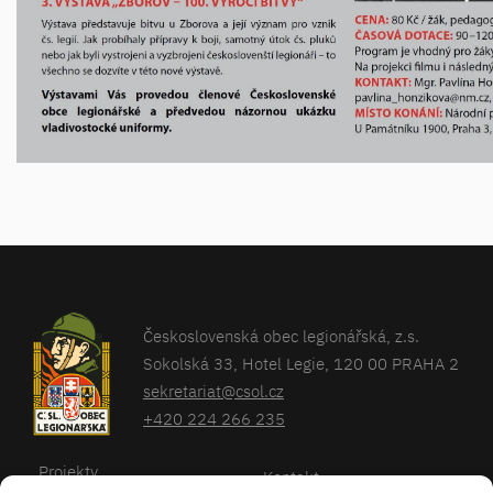
Československá obec legionářská, z.s.
Sokolská 33, Hotel Legie, 120 00 PRAHA 2
sekretariat@csol.cz
+420 224 266 235
Projekty
Kontakt