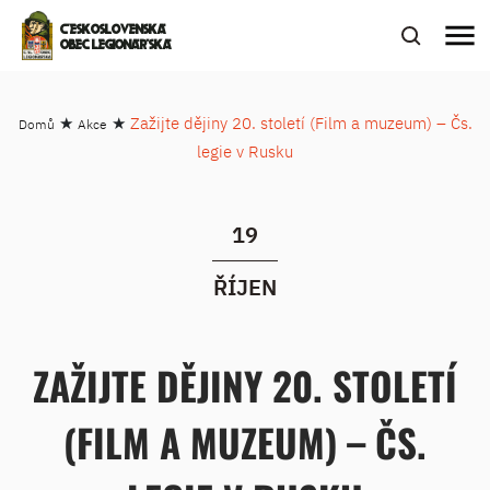
menu
ČESKOSLOVENSKÁ
OBEC LEGIONÁŘSKÁ
★
★
Zažijte dějiny 20. století (Film a muzeum) – Čs.
Domů
Akce
legie v Rusku
19
ŘÍJEN
ZAŽIJTE DĚJINY 20. STOLETÍ
(FILM A MUZEUM) – ČS.