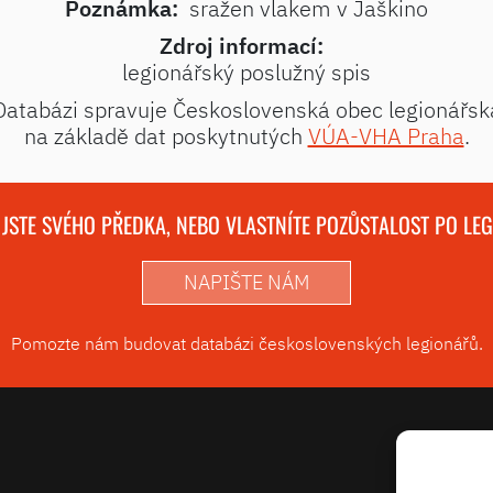
Poznámka:
sražen vlakem v Jaškino
Zdroj informací:
legionářský poslužný spis
Databázi spravuje Československá obec legionářsk
na základě dat poskytnutých
VÚA-VHA Praha
.
 JSTE SVÉHO PŘEDKA, NEBO VLASTNÍTE POZŮSTALOST PO LE
NAPIŠTE NÁM
Pomozte nám budovat databázi československých legionářů.