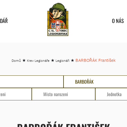
NDÁŘ
O NÁS
★
★
★
BARBOŘÁK František
Domů
Krev Legionáře
Legionáři