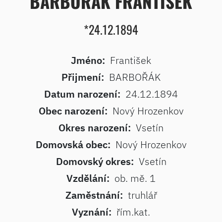
BARBOŘÁK FRANTIŠEK
*24.12.1894
Jméno:
František
Přijmení:
BARBOŘÁK
Datum narození:
24.12.1894
Obec narození:
Nový Hrozenkov
Okres narození:
Vsetín
Domovská obec:
Nový Hrozenkov
Domovský okres:
Vsetín
Vzdělání:
ob. mě. 1
Zaměstnání:
truhlář
Vyznání:
řím.kat.