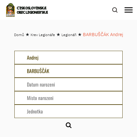
menu
ČESKOSLOVENSKÁ
OBEC LEGIONÁŘSKÁ
★
★
★
BARBUŠČÁK Andrej
Domů
Krev Legionáře
Legionáři