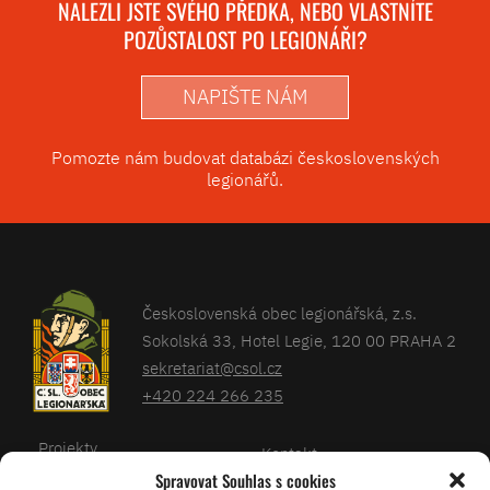
NALEZLI JSTE SVÉHO PŘEDKA, NEBO VLASTNÍTE
POZŮSTALOST PO LEGIONÁŘI?
NAPIŠTE NÁM
Pomozte nám budovat databázi československých
legionářů.
Československá obec legionářská, z.s.
Sokolská 33, Hotel Legie, 120 00 PRAHA 2
sekretariat@csol.cz
+420 224 266 235
Projekty
Kontakt
Spravovat Souhlas s cookies
Články