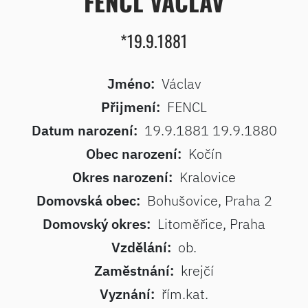
FENCL VÁCLAV
*19.9.1881
Jméno:
Václav
Přijmení:
FENCL
Datum narození:
19.9.1881 19.9.1880
Obec narození:
Kočín
Okres narození:
Kralovice
Domovská obec:
Bohušovice, Praha 2
Domovský okres:
Litoměřice, Praha
Vzdělání:
ob.
Zaměstnání:
krejčí
Vyznání:
řím.kat.