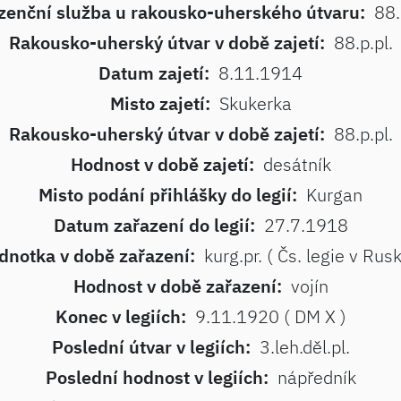
zenční služba u rakousko-uherského útvaru:
88.
Rakousko-uherský útvar v době zajetí:
88.p.pl.
Datum zajetí:
8.11.1914
Misto zajetí:
Skukerka
Rakousko-uherský útvar v době zajetí:
88.p.pl.
Hodnost v době zajetí:
desátník
Misto podání přihlášky do legií:
Kurgan
Datum zařazení do legií:
27.7.1918
dnotka v době zařazení:
kurg.pr. ( Čs. legie v Rusk
Hodnost v době zařazení:
vojín
Konec v legiích:
9.11.1920 ( DM X )
Poslední útvar v legiích:
3.leh.děl.pl.
Poslední hodnost v legiích:
nápředník