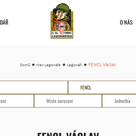
NDÁŘ
O NÁS
★
★
★
FENCL Václav
Domů
Krev Legionáře
Legionáři