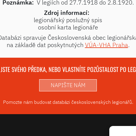
Poznámka:
V legiích od 27.7.1918 do 2.8.1920.
Zdroj informací:
legionářský poslužný spis
osobní karta legionáře
Databázi spravuje Československá obec legionářsk
na základě dat poskytnutých
VÚA-VHA Praha
.
 JSTE SVÉHO PŘEDKA, NEBO VLASTNÍTE POZŮSTALOST PO LE
NAPIŠTE NÁM
Pomozte nám budovat databázi československých legionářů.