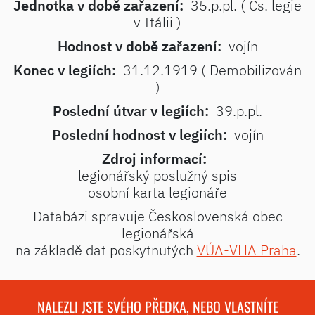
Jednotka v době zařazení:
35.p.pl. ( Čs. legie
v Itálii )
Hodnost v době zařazení:
vojín
Konec v legiích:
31.12.1919 ( Demobilizován
)
Poslední útvar v legiích:
39.p.pl.
Poslední hodnost v legiích:
vojín
Zdroj informací:
legionářský poslužný spis
osobní karta legionáře
Databázi spravuje Československá obec
legionářská
na základě dat poskytnutých
VÚA-VHA Praha
.
NALEZLI JSTE SVÉHO PŘEDKA, NEBO VLASTNÍTE