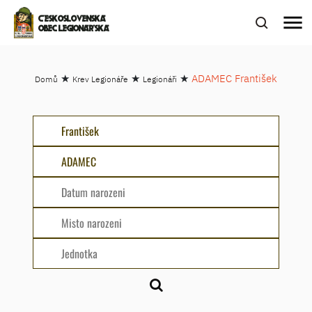
menu
ČESKOSLOVENSKÁ
OBEC LEGIONÁŘSKÁ
★
★
★
ADAMEC František
Domů
Krev Legionáře
Legionáři