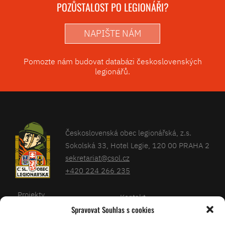
POZŮSTALOST PO LEGIONÁŘI?
NAPIŠTE NÁM
Pomozte nám budovat databázi československých
legionářů.
Československá obec legionářská, z.s.
Sokolská 33, Hotel Legie, 120 00 PRAHA 2
sekretariat@csol.cz
+420 224 266 235
Projekty
Kontakt
Spravovat Souhlas s cookies
Články
Databáze legionářů