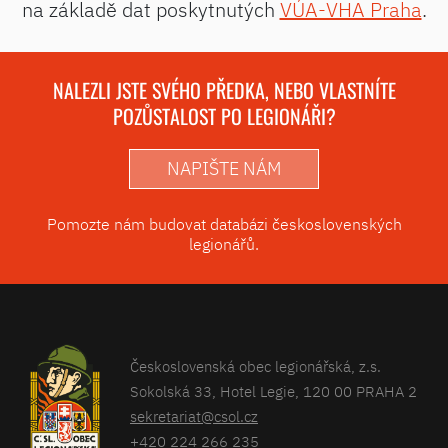
na základě dat poskytnutých
VÚA-VHA Praha
.
NALEZLI JSTE SVÉHO PŘEDKA, NEBO VLASTNÍTE
POZŮSTALOST PO LEGIONÁŘI?
NAPIŠTE NÁM
Pomozte nám budovat databázi československých
legionářů.
Československá obec legionářská, z.s.
Sokolská 33, Hotel Legie, 120 00 PRAHA 2
sekretariat@csol.cz
+420 224 266 235