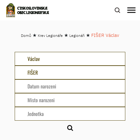
menu
ČESKOSLOVENSKÁ
OBEC LEGIONÁŘSKÁ
★
★
★
FIŠER Václav
Domů
Krev Legionáře
Legionáři