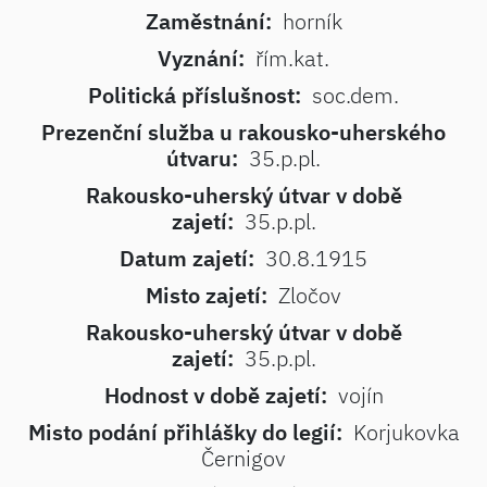
Zaměstnání:
horník
Vyznání:
řím.kat.
Politická příslušnost:
soc.dem.
Prezenční služba u rakousko-uherského
útvaru:
35.p.pl.
Rakousko-uherský útvar v době
zajetí:
35.p.pl.
Datum zajetí:
30.8.1915
Misto zajetí:
Zločov
Rakousko-uherský útvar v době
zajetí:
35.p.pl.
Hodnost v době zajetí:
vojín
Misto podání přihlášky do legií:
Korjukovka
Černigov