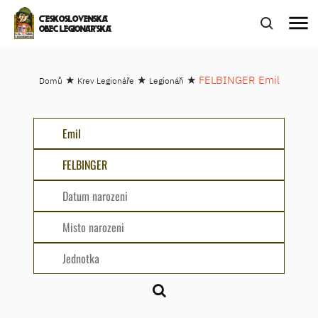
menu
ČESKOSLOVENSKÁ
OBEC LEGIONÁŘSKÁ
★
★
★
FELBINGER Emil
Domů
Krev Legionáře
Legionáři