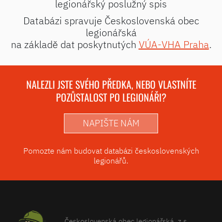
legionářský poslužný spis
Databázi spravuje Československá obec
legionářská
na základě dat poskytnutých
VÚA-VHA Praha
.
NALEZLI JSTE SVÉHO PŘEDKA, NEBO VLASTNÍTE
POZŮSTALOST PO LEGIONÁŘI?
NAPIŠTE NÁM
Pomozte nám budovat databázi československých
legionářů.
Československá obec legionářská, z.s.