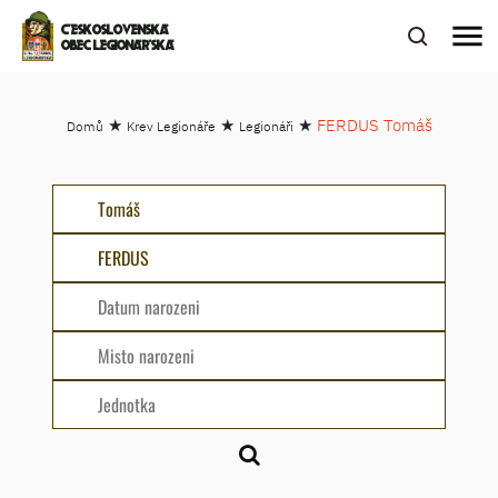
menu
ČESKOSLOVENSKÁ
OBEC LEGIONÁŘSKÁ
★
★
★
FERDUS Tomáš
Domů
Krev Legionáře
Legionáři