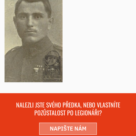
NALEZLI JSTE SVÉHO PŘEDKA, NEBO VLASTNÍTE
POZŮSTALOST PO LEGIONÁŘI?
NAPIŠTE NÁM