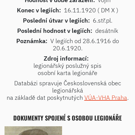
Konec v legiích:
16.11.1920 ( DM X )
Poslední útvar v legiích:
6.stř.pl.
Poslední hodnost v legiích:
desátník
Poznámka:
V legiích od 28.6.1916 do
20.6.1920.
Zdroj informací:
legionářský poslužný spis
osobní karta legionáře
Databázi spravuje Československá obec
legionářská
na základě dat poskytnutých
VÚA-VHA Praha
.
DOKUMENTY SPOJENÉ S OSOBOU LEGIONÁŘE