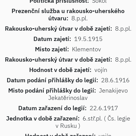
Politická příslušnost:
Sokol
Prezenční služba u rakousko-uherského
útvaru:
8.p.pl.
Rakousko-uherský útvar v době zajetí:
8.p.pl.
Datum zajetí:
19.5.1915
Misto zajetí:
Klementov
Rakousko-uherský útvar v době zajetí:
8.p.pl.
Hodnost v době zajetí:
vojín
Datum podání přihlášky do legií:
28.6.1916
Misto podání přihlášky do legií:
Jenakijevo
Jekatěrinoslav
Datum zařazení do legií:
22.6.1917
Jednotka v době zařazení:
6.stř.pl. ( Čs. legie
v Rusku )
Hodnost v době zařazení:
vojín