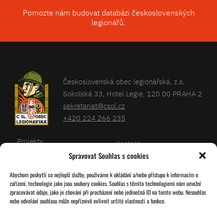
Pomozte nám budovat databázi československých
legionářů.
Československá obec legionářská, z.s.
Sokolská 33, Hotel Legie, 120 00 PRAHA 2
sekretariat@csol.cz
+420 224 266 235
Projekty
Kontakt
Spravovat Souhlas s cookies
Články
Databáze legionářů
Abychom poskytli co nejlepší služby, používáme k ukládání a/nebo přístupu k informacím o
Kalendář
Pro členy
zařízení, technologie jako jsou soubory cookies. Souhlas s těmito technologiemi nám umožní
O nás
zpracovávat údaje, jako je chování při procházení nebo jedinečná ID na tomto webu. Nesouhlas
Zásady cookies
nebo odvolání souhlasu může nepříznivě ovlivnit určité vlastnosti a funkce.
Jednoty ČSOL