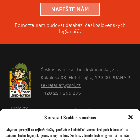
NAPIŠTE NÁM
Pomozte nám budovat databázi československých
legionářů.
Československá obec legionářská, z.s.
Sokolská 33, Hotel Legie, 120 00 PRAHA 2
sekretariat@csol.cz
+420 224 266 235
Projekty
Kontakt
Spravovat Souhlas s cookies
Články
Databáze legionářů
Abychom poskytli co nejlepší služby, používáme k ukládání a/nebo přístupu k informacím o
Kalendář
Pro členy
zařízení, technologie jako jsou soubory cookies. Souhlas s těmito technologiemi nám umožní