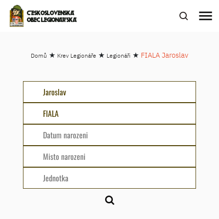
menu
ČESKOSLOVENSKÁ
OBEC LEGIONÁŘSKÁ
★
★
★
FIALA Jaroslav
Domů
Krev Legionáře
Legionáři