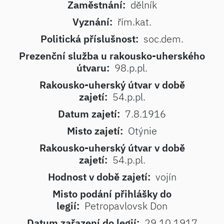
Zaměstnání:
dělník
Vyznání:
řím.kat.
Politická příslušnost:
soc.dem.
Prezenční služba u rakousko-uherského
útvaru:
98.p.pl.
Rakousko-uherský útvar v době
zajetí:
54.p.pl.
Datum zajetí:
7.8.1916
Misto zajetí:
Otýnie
Rakousko-uherský útvar v době
zajetí:
54.p.pl.
Hodnost v době zajetí:
vojín
Misto podání přihlášky do
legií:
Petropavlovsk Don
Datum zařazení do legií:
29.10.1917