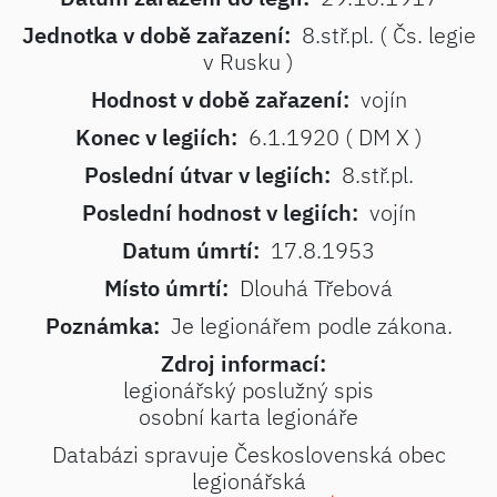
Jednotka v době zařazení:
8.stř.pl. ( Čs. legie
v Rusku )
Hodnost v době zařazení:
vojín
Konec v legiích:
6.1.1920 ( DM X )
Poslední útvar v legiích:
8.stř.pl.
Poslední hodnost v legiích:
vojín
Datum úmrtí:
17.8.1953
Místo úmrtí:
Dlouhá Třebová
Poznámka:
Je legionářem podle zákona.
Zdroj informací:
legionářský poslužný spis
osobní karta legionáře
Databázi spravuje Československá obec
legionářská