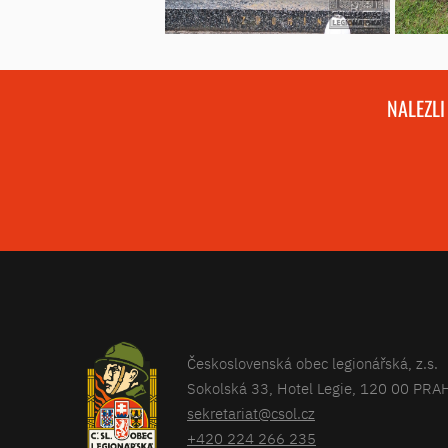
NALEZLI
Československá obec legionářská, z.s.
Sokolská 33, Hotel Legie, 120 00 PRA
sekretariat@csol.cz
+420 224 266 235