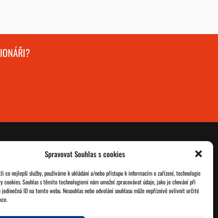
GIONÁŘI?
Spravovat Souhlas s cookies
O nás
Databáze legionářů
i co nejlepší služby, používáme k ukládání a/nebo přístupu k informacím o zařízení, technologie
ry cookies. Souhlas s těmito technologiemi nám umožní zpracovávat údaje, jako je chování při
Jednoty ČSOL
Pro členy
 jedinečná ID na tomto webu. Nesouhlas nebo odvolání souhlasu může nepříznivě ovlivnit určité
kce.
Kontakt
Zásady cookies