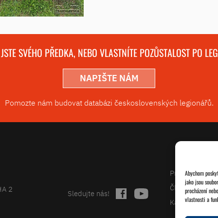
 JSTE SVÉHO PŘEDKA, NEBO VLASTNÍTE POZŮSTALOST PO LE
NAPIŠTE NÁM
Pomozte nám budovat databázi československých legionářů.
Projekty
Abychom poskytl
jako jsou soubo
Články
HA 2
procházení nebo
Sledujte nás!
vlastnosti a fun
Kalendář