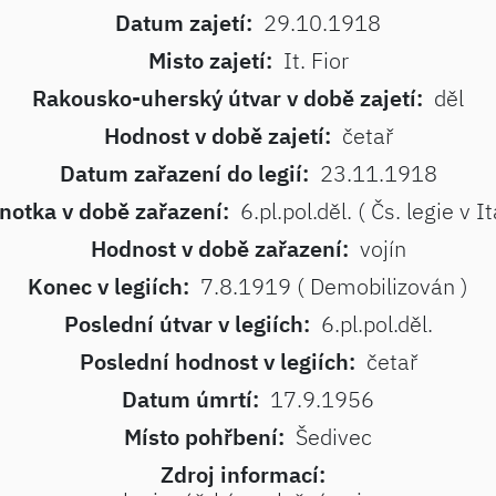
Datum zajetí:
29.10.1918
Misto zajetí:
It. Fior
Rakousko-uherský útvar v době zajetí:
děl
Hodnost v době zajetí:
četař
Datum zařazení do legií:
23.11.1918
notka v době zařazení:
6.pl.pol.děl. ( Čs. legie v Itá
Hodnost v době zařazení:
vojín
Konec v legiích:
7.8.1919 ( Demobilizován )
Poslední útvar v legiích:
6.pl.pol.děl.
Poslední hodnost v legiích:
četař
Datum úmrtí:
17.9.1956
Místo pohřbení:
Šedivec
Zdroj informací: