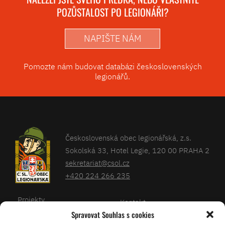
POZŮSTALOST PO LEGIONÁŘI?
NAPIŠTE NÁM
Pomozte nám budovat databázi československých
legionářů.
Československá obec legionářská, z.s.
Sokolská 33, Hotel Legie, 120 00 PRAHA 2
sekretariat@csol.cz
+420 224 266 235
Projekty
Kontakt
Spravovat Souhlas s cookies
Články
Databáze legionářů