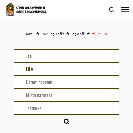
menu
ČESKOSLOVENSKÁ
OBEC LEGIONÁŘSKÁ
★
★
★
FILA Jan
Domů
Krev Legionáře
Legionáři