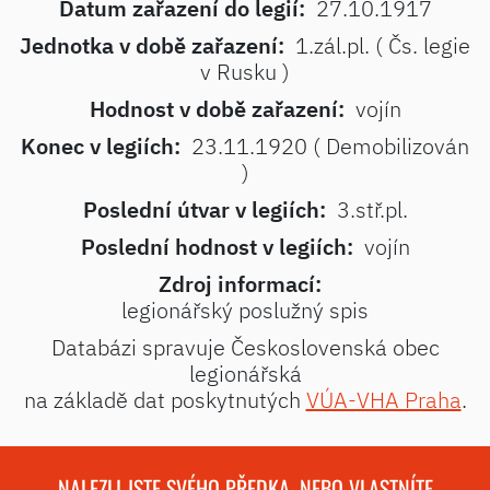
Datum zařazení do legií:
27.10.1917
Jednotka v době zařazení:
1.zál.pl. ( Čs. legie
v Rusku )
Hodnost v době zařazení:
vojín
Konec v legiích:
23.11.1920 ( Demobilizován
)
Poslední útvar v legiích:
3.stř.pl.
Poslední hodnost v legiích:
vojín
Zdroj informací:
legionářský poslužný spis
Databázi spravuje Československá obec
legionářská
na základě dat poskytnutých
VÚA-VHA Praha
.
NALEZLI JSTE SVÉHO PŘEDKA, NEBO VLASTNÍTE