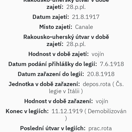
zajetí:
28.p.pl.
Datum zajetí:
21.8.1917
Misto zajetí:
Canale
Rakousko-uherský útvar v době
zajetí:
28.p.pl.
Hodnost v době zajetí:
vojín
Datum podání přihlášky do legií:
7.6.1918
Datum zařazení do legií:
20.8.1918
Jednotka v době zařazení:
depos.rota ( Čs.
legie v Itálii )
Hodnost v době zařazení:
vojín
Konec v legiích:
11.12.1919 ( Demobilizován
)
Poslední útvar v legiích:
prac.rota