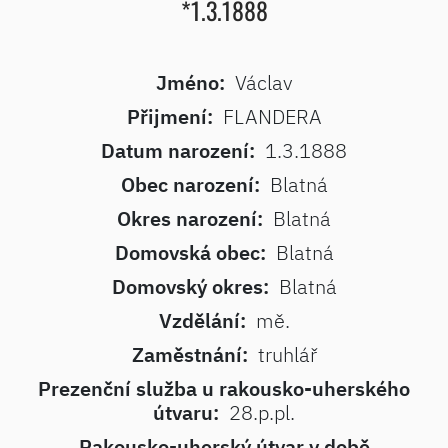
*1.3.1888
Jméno:
Václav
Přijmení:
FLANDERA
Datum narození:
1.3.1888
Obec narození:
Blatná
Okres narození:
Blatná
Domovská obec:
Blatná
Domovský okres:
Blatná
Vzdělání:
mě.
Zaměstnání:
truhlář
Prezenční služba u rakousko-uherského
útvaru:
28.p.pl.
Rakousko-uherský útvar v době