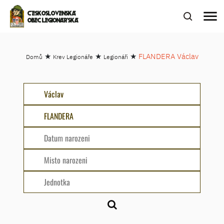
menu
ČESKOSLOVENSKÁ
OBEC LEGIONÁŘSKÁ
★
★
★
FLANDERA Václav
Domů
Krev Legionáře
Legionáři