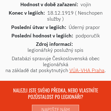
Hodnost v době zařazení:
vojín
Konec v legiích:
18.12.1919 ( Neschopen
služby )
Poslední útvar v legiích:
Úderný prapor
Poslední hodnost v legiích:
podporučík
Zdroj informací:
legionářský poslužný spis
Databázi spravuje Československá obec
legionářská
na základě dat poskytnutých
VÚA-VHA Praha
.
NALEZLI JSTE SVÉHO PŘEDKA, NEBO VLASTNÍTE
POZŮSTALOST PO LEGIONÁŘI?
NAPIŠTE NÁM