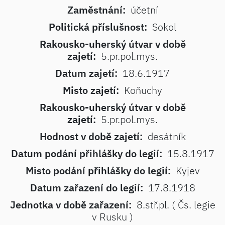
Zaměstnání:
účetní
Politická příslušnost:
Sokol
Rakousko-uherský útvar v době
zajetí:
5.pr.pol.mys.
Datum zajetí:
18.6.1917
Misto zajetí:
Koňuchy
Rakousko-uherský útvar v době
zajetí:
5.pr.pol.mys.
Hodnost v době zajetí:
desátník
Datum podání přihlášky do legií:
15.8.1917
Misto podání přihlášky do legií:
Kyjev
Datum zařazení do legií:
17.8.1918
Jednotka v době zařazení:
8.stř.pl. ( Čs. legie
v Rusku )