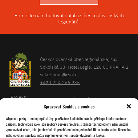
Pomozte nám budovat databázi československých
legionářů.
Československá obec legionářská, z.s.
Sokolská 33, Hotel Legie, 120 00 PRAHA 2
sekretariat@csol.cz
+420 224 266 235
Projekty
Kontakt
Spravovat Souhlas s cookies
Články
Databáze legionářů
Abychom poskytli co nejlepší služby, používáme k ukládání a/nebo přístupu k informacím o
Kalendář
Pro členy
zařízení, technologie jako jsou soubory cookies. Souhlas s těmito technologiemi nám umožní
O nás
zpracovávat údaje, jako je chování při procházení nebo jedinečná ID na tomto webu. Nesouhlas
Zásady cookies
nebo odvolání souhlasu může nepříznivě ovlivnit určité vlastnosti a funkce.