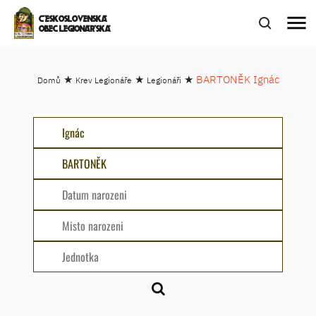
menu
ČESKOSLOVENSKÁ
OBEC LEGIONÁŘSKÁ
★
★
★
BARTONĚK Ignác
Domů
Krev Legionáře
Legionáři