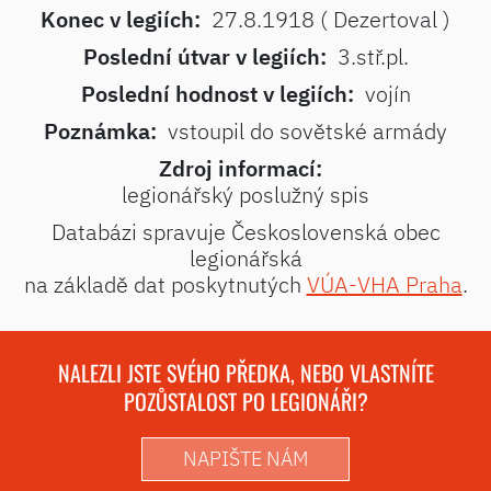
Konec v legiích:
27.8.1918 ( Dezertoval )
Poslední útvar v legiích:
3.stř.pl.
Poslední hodnost v legiích:
vojín
Poznámka:
vstoupil do sovětské armády
Zdroj informací:
legionářský poslužný spis
Databázi spravuje Československá obec
legionářská
na základě dat poskytnutých
VÚA-VHA Praha
.
NALEZLI JSTE SVÉHO PŘEDKA, NEBO VLASTNÍTE
POZŮSTALOST PO LEGIONÁŘI?
NAPIŠTE NÁM