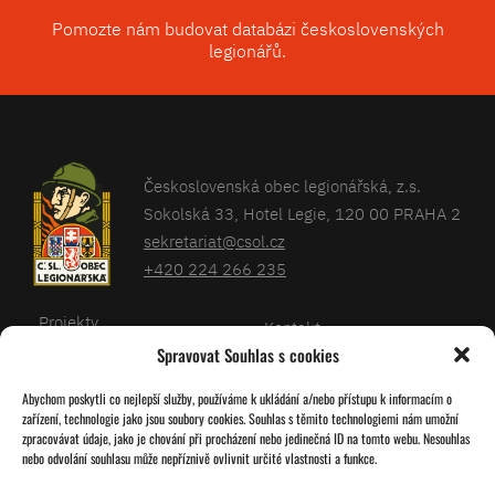
Pomozte nám budovat databázi československých
legionářů.
Československá obec legionářská, z.s.
Sokolská 33, Hotel Legie, 120 00 PRAHA 2
sekretariat@csol.cz
+420 224 266 235
Projekty
Kontakt
Spravovat Souhlas s cookies
Články
Databáze legionářů
Abychom poskytli co nejlepší služby, používáme k ukládání a/nebo přístupu k informacím o
Kalendář
Pro členy
zařízení, technologie jako jsou soubory cookies. Souhlas s těmito technologiemi nám umožní
O nás
zpracovávat údaje, jako je chování při procházení nebo jedinečná ID na tomto webu. Nesouhlas
Zásady cookies
nebo odvolání souhlasu může nepříznivě ovlivnit určité vlastnosti a funkce.
Jednoty ČSOL