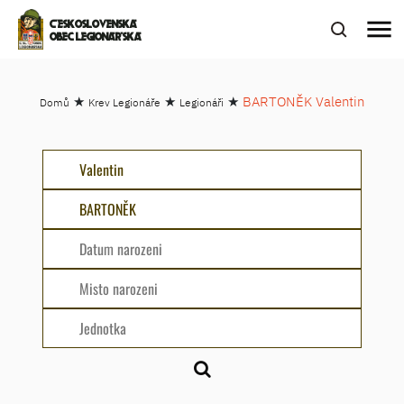
menu
ČESKOSLOVENSKÁ
OBEC LEGIONÁŘSKÁ
★
★
★
BARTONĚK Valentin
Domů
Krev Legionáře
Legionáři