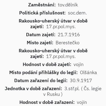
Zaměstnání:
tov.dělník
Politická příslušnost:
soc.dem.
Rakousko-uherský útvar v době
zajetí:
17.pr.pol.mys.
Datum zajetí:
21.7.1916
Misto zajetí:
Berestečko
Rakousko-uherský útvar v době
zajetí:
17.pr.pol.mys.
Hodnost v době zajetí:
vojín
Misto podání přihlášky do legií:
Olšánka
Datum zařazení do legií:
30.9.1917
Jednotka v době zařazení:
3.stř.pl. ( Čs. legie
v Rusku )
Hodnost v době zařazení:
vojín