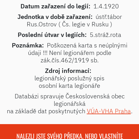
Datum zařazení do legií:
1.4.1920
Jednotka v době zařazení:
ústř.tábor
Rus.Ostrov ( Čs. legie v Rusku )
Poslední útvar v legiích:
5.stráž.rota
Poznámka:
Poškozená karta s neúplnými
údaji !!! Není legionářem podle
zák.čís.462/1919 sb.
Zdroj informací:
legionářský poslužný spis
osobní karta legionáře
Databázi spravuje Československá obec
legionářská
na základě dat poskytnutých
VÚA-VHA Praha
.
NALEZLI JSTE SVÉHO PŘEDKA, NEBO VLASTNÍTE