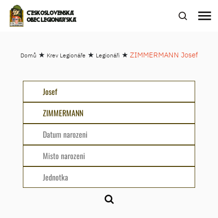
menu
ČESKOSLOVENSKÁ
OBEC LEGIONÁŘSKÁ
★
★
★
ZIMMERMANN Josef
Domů
Krev Legionáře
Legionáři