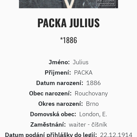
PACKA JULIUS
*1886
Jméno:
Julius
Přijmení:
PACKA
Datum narození:
1886
Obec narození:
Rouchovany
Okres narození:
Brno
Domovská obec:
London, E.
Zaměstnání:
waiter - číšník
Datum podání přihlášky do legií:
22.12.1914