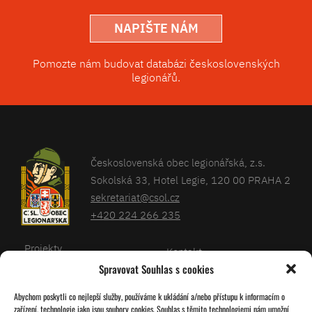
NAPIŠTE NÁM
Pomozte nám budovat databázi československých
legionářů.
Československá obec legionářská, z.s.
Sokolská 33, Hotel Legie, 120 00 PRAHA 2
sekretariat@csol.cz
+420 224 266 235
Projekty
Kontakt
Spravovat Souhlas s cookies
Články
Databáze legionářů
Abychom poskytli co nejlepší služby, používáme k ukládání a/nebo přístupu k informacím o
Kalendář
Pro členy
zařízení, technologie jako jsou soubory cookies. Souhlas s těmito technologiemi nám umožní