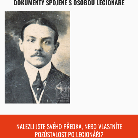
DOKUMENTY SPOJENÉ S OSOBOU LEGIONÁŘE
NALEZLI JSTE SVÉHO PŘEDKA, NEBO VLASTNÍTE
POZŮSTALOST PO LEGIONÁŘI?