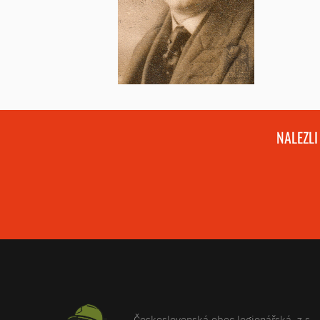
NALEZLI
Československá obec legionářská, z.s.