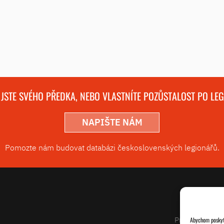
 JSTE SVÉHO PŘEDKA, NEBO VLASTNÍTE POZŮSTALOST PO LE
NAPIŠTE NÁM
Pomozte nám budovat databázi československých legionářů.
Projekty
Abychom poskytl