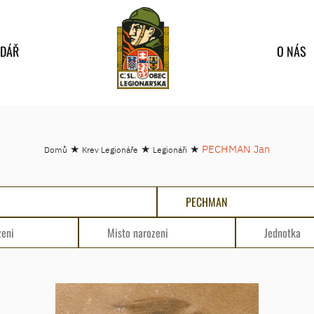
NDÁŘ
O NÁS
★
★
★
PECHMAN Jan
Domů
Krev Legionáře
Legionáři