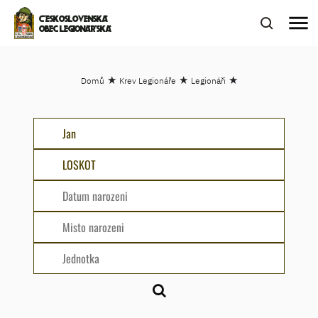
menu
ČESKOSLOVENSKÁ
OBEC LEGIONÁŘSKÁ
★
★
★
Domů
Krev Legionáře
Legionáři