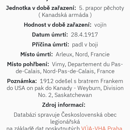
Jednotka v době zařazení:
5. prapor pěchoty
( Kanadská armáda )
Hodnost v době zařazení:
vojín
Datum úmrtí:
28.4.1917
Příčina úmrtí:
padl v boji
Místo úmrtí:
Arleux, Nord, Francie
Místo pohřbení:
Vimy, Departement du Pas-
de-Calais, Nord-Pas-de-Calais, France
Poznámka:
1912 odešel s bratrem Frankem
do USA on pak do Kanady - Weyburn, Division
No. 2, Saskatchewan
Zdroj informací:
Databázi spravuje Československá obec
legionářská
na základě dat poskytnutých
VÚA-VHA Praha
.