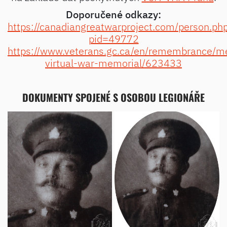
Doporučené odkazy:
https://canadiangreatwarproject.com/person.ph
pid=49772
https://www.veterans.gc.ca/en/remembrance/m
virtual-war-memorial/623433
DOKUMENTY SPOJENÉ S OSOBOU LEGIONÁŘE