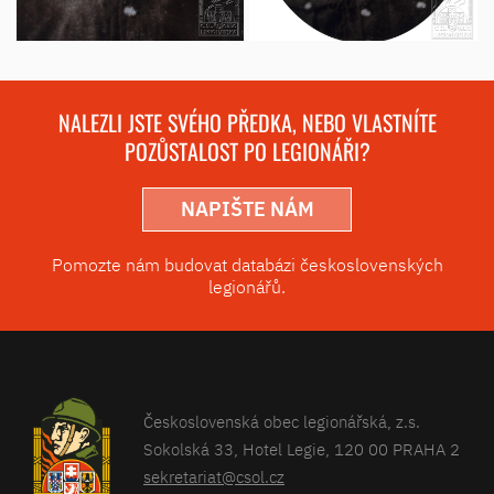
NALEZLI JSTE SVÉHO PŘEDKA, NEBO VLASTNÍTE
POZŮSTALOST PO LEGIONÁŘI?
NAPIŠTE NÁM
Pomozte nám budovat databázi československých
legionářů.
Československá obec legionářská, z.s.
Sokolská 33, Hotel Legie, 120 00 PRAHA 2
sekretariat@csol.cz