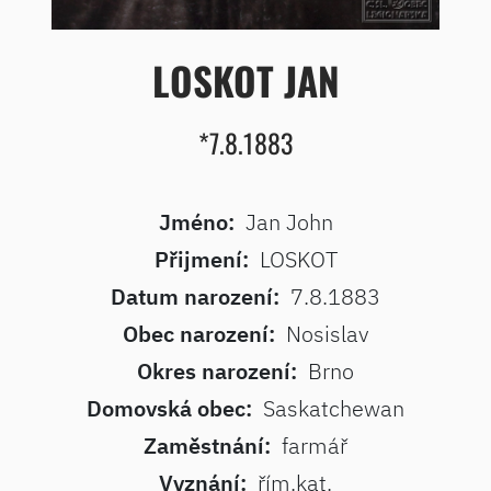
LOSKOT JAN
*7.8.1883
Jméno:
Jan John
Přijmení:
LOSKOT
Datum narození:
7.8.1883
Obec narození:
Nosislav
Okres narození:
Brno
Domovská obec:
Saskatchewan
Zaměstnání:
farmář
Vyznání:
řím.kat.