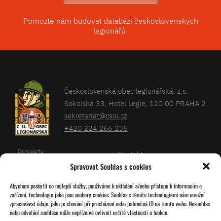
Pomozte nám budovat databázi československých
legionářů.
Československá obec legionářská, z.s.
Sokolská 33, Hotel Legie, 120 00 PRAHA 2
sekretariat@csol.cz
+420 224 266 235
Projekty
Kontakt
Spravovat Souhlas s cookies
Články
Databáze legionářů
Abychom poskytli co nejlepší služby, používáme k ukládání a/nebo přístupu k informacím o
Kalendář
Pro členy
zařízení, technologie jako jsou soubory cookies. Souhlas s těmito technologiemi nám umožní
O nás
zpracovávat údaje, jako je chování při procházení nebo jedinečná ID na tomto webu. Nesouhlas
Zásady cookies
nebo odvolání souhlasu může nepříznivě ovlivnit určité vlastnosti a funkce.
Jednoty ČSOL