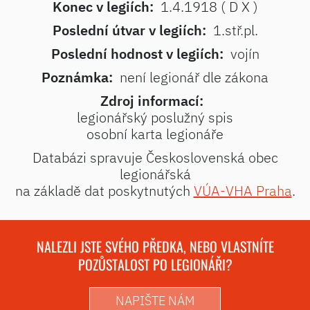
Konec v legiích:
1.4.1918 ( D X )
Poslední útvar v legiích:
1.stř.pl.
Poslední hodnost v legiích:
vojín
Poznámka:
není legionář dle zákona
Zdroj informací:
legionářský poslužný spis
osobní karta legionáře
Databázi spravuje Československá obec
legionářská
na základě dat poskytnutých
VÚA-VHA Praha
.
NALEZLI JSTE SVÉHO PŘEDKA, NEBO VLASTNÍTE
POZŮSTALOST PO LEGIONÁŘI?
NAPIŠTE NÁM