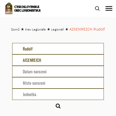
menu
ČESKOSLOVENSKÁ
OBEC LEGIONÁŘSKÁ
★
★
★
AISENREICH Rudolf
Domů
Krev Legionáře
Legionáři