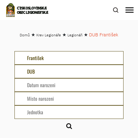
menu
ČESKOSLOVENSKÁ
OBEC LEGIONÁŘSKÁ
★
★
★
DUB František
Domů
Krev Legionáře
Legionáři