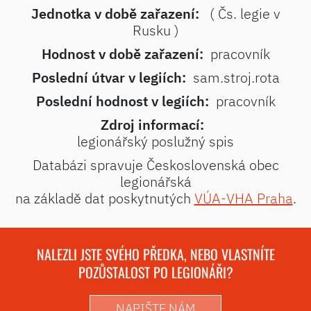
Jednotka v době zařazení:
( Čs. legie v
Rusku )
Hodnost v době zařazení:
pracovník
Poslední útvar v legiích:
sam.stroj.rota
Poslední hodnost v legiích:
pracovník
Zdroj informací:
legionářský poslužný spis
Databázi spravuje Československá obec
legionářská
na základě dat poskytnutých
VÚA-VHA Praha
.
NALEZLI JSTE SVÉHO PŘEDKA, NEBO VLASTNÍTE
POZŮSTALOST PO LEGIONÁŘI?
NAPIŠTE NÁM