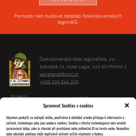
Pomozte nám budovat databázi československých
legionářů.
Československá obec legionářská, z.s.
Sokolská 33, Hotel Legie, 120 00 PRAHA 2
sekretariat@csol.cz
+420 224 266 235
Projekty
Kontakt
Spravovat Souhlas s cookies
Články
Databáze legionářů
Abychom poskytli co nejlepší služby, používáme k ukládání a/nebo přístupu k informacím o
Kalendář
Pro členy
zařízení, technologie jako jsou soubory cookies. Souhlas s těmito technologiemi nám umožní
O nás
zpracovávat údaje, jako je chování při procházení nebo jedinečná ID na tomto webu. Nesouhlas
Zásady cookies
nebo odvolání souhlasu může nepříznivě ovlivnit určité vlastnosti a funkce.