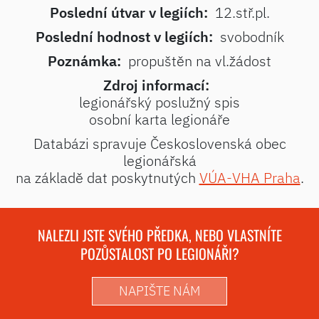
Poslední útvar v legiích:
12.stř.pl.
Poslední hodnost v legiích:
svobodník
Poznámka:
propuštěn na vl.žádost
Zdroj informací:
legionářský poslužný spis
osobní karta legionáře
Databázi spravuje Československá obec
legionářská
na základě dat poskytnutých
VÚA-VHA Praha
.
NALEZLI JSTE SVÉHO PŘEDKA, NEBO VLASTNÍTE
POZŮSTALOST PO LEGIONÁŘI?
NAPIŠTE NÁM