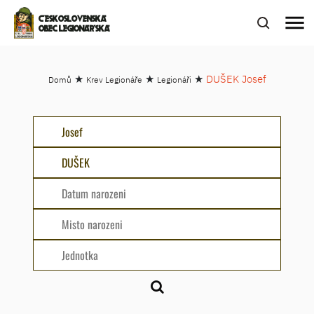
menu
ČESKOSLOVENSKÁ
OBEC LEGIONÁŘSKÁ
★
★
★
DUŠEK Josef
Domů
Krev Legionáře
Legionáři