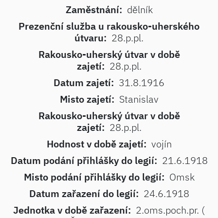
Zaměstnání:
dělník
Prezenční služba u rakousko-uherského
útvaru:
28.p.pl.
Rakousko-uherský útvar v době
zajetí:
28.p.pl.
Datum zajetí:
31.8.1916
Misto zajetí:
Stanislav
Rakousko-uherský útvar v době
zajetí:
28.p.pl.
Hodnost v době zajetí:
vojín
Datum podání přihlášky do legií:
21.6.1918
Misto podání přihlášky do legií:
Omsk
Datum zařazení do legií:
24.6.1918
Jednotka v době zařazení:
2.oms.poch.pr. (