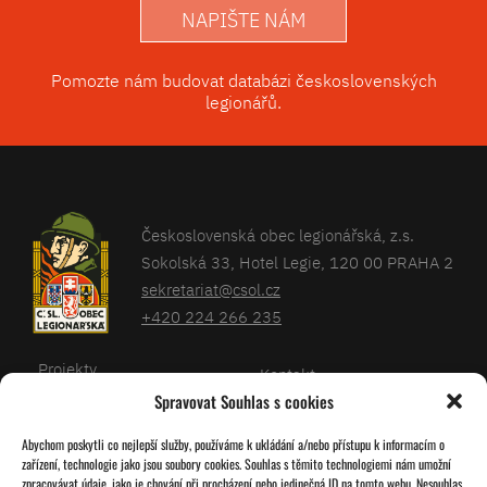
NAPIŠTE NÁM
Pomozte nám budovat databázi československých
legionářů.
Československá obec legionářská, z.s.
Sokolská 33, Hotel Legie, 120 00 PRAHA 2
sekretariat@csol.cz
+420 224 266 235
Projekty
Kontakt
Spravovat Souhlas s cookies
Články
Databáze legionářů
Abychom poskytli co nejlepší služby, používáme k ukládání a/nebo přístupu k informacím o
Kalendář
Pro členy
zařízení, technologie jako jsou soubory cookies. Souhlas s těmito technologiemi nám umožní
O nás
zpracovávat údaje, jako je chování při procházení nebo jedinečná ID na tomto webu. Nesouhlas