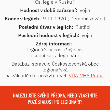
Čs. legie v Rusku )
Hodnost v době zařazení:
vojín
Konec v legiích:
9.11.1920 ( Demobilizován )
Poslední útvar v legiích:
9.stř.pl.
Poslední hodnost v legiích:
vojín
Zdroj informací:
legionářský poslužný spis
osobní karta legionáře
Databázi spravuje Československá obec
legionářská
na základě dat poskytnutých
VÚA-VHA Praha
.
NALEZLI JSTE SVÉHO PŘEDKA, NEBO VLASTNÍTE
POZŮSTALOST PO LEGIONÁŘI?