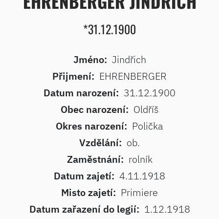
EHRENBERGER JINDŘICH
*31.12.1900
Jméno:
Jindřich
Přijmení:
EHRENBERGER
Datum narození:
31.12.1900
Obec narození:
Oldříš
Okres narození:
Polička
Vzdělání:
ob.
Zaměstnání:
rolník
Datum zajetí:
4.11.1918
Misto zajetí:
Primiere
Datum zařazení do legií:
1.12.1918