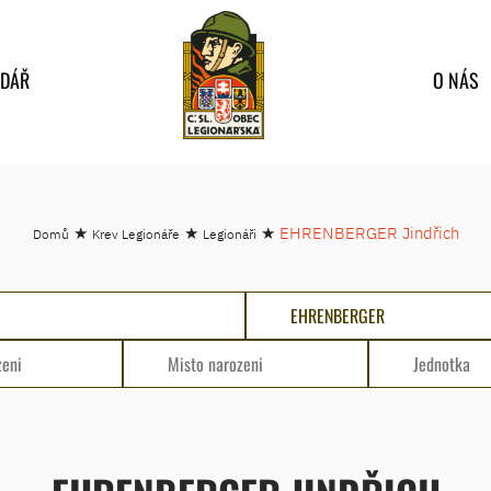
NDÁŘ
O NÁS
★
★
★
EHRENBERGER Jindřich
Domů
Krev Legionáře
Legionáři