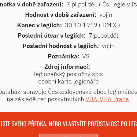
notka v době zařazení:
7.pl.pol.děl. ( Čs. legie v Itá
Hodnost v době zařazení:
vojín
Konec v legiích:
30.10.1919 ( DM X )
Poslední útvar v legiích:
7.pl.pol.děl.
Poslední hodnost v legiích:
vojín
Poznámka:
VS
Zdroj informací:
legionářský poslužný spis
osobní karta legionáře
Databázi spravuje Československá obec legionářsk
na základě dat poskytnutých
VÚA-VHA Praha
.
 JSTE SVÉHO PŘEDKA, NEBO VLASTNÍTE POZŮSTALOST PO LE