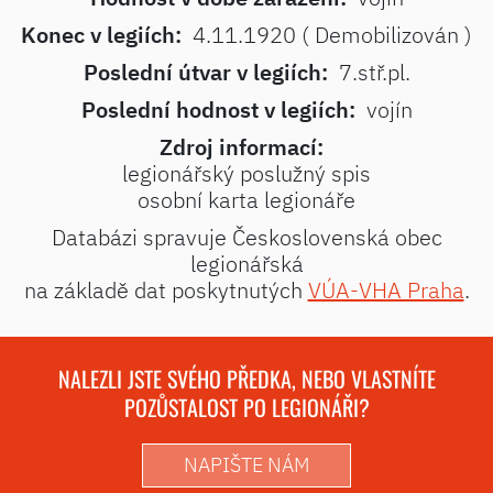
Konec v legiích:
4.11.1920 ( Demobilizován )
Poslední útvar v legiích:
7.stř.pl.
Poslední hodnost v legiích:
vojín
Zdroj informací:
legionářský poslužný spis
osobní karta legionáře
Databázi spravuje Československá obec
legionářská
na základě dat poskytnutých
VÚA-VHA Praha
.
NALEZLI JSTE SVÉHO PŘEDKA, NEBO VLASTNÍTE
POZŮSTALOST PO LEGIONÁŘI?
NAPIŠTE NÁM