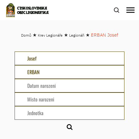
menu
ČESKOSLOVENSKÁ
OBEC LEGIONÁŘSKÁ
★
★
★
ERBAN Josef
Domů
Krev Legionáře
Legionáři