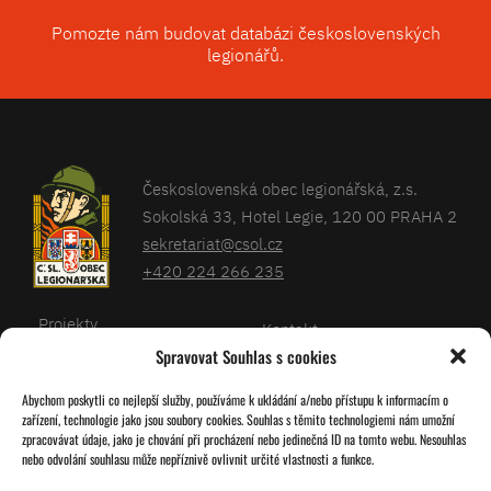
Pomozte nám budovat databázi československých
legionářů.
Československá obec legionářská, z.s.
Sokolská 33, Hotel Legie, 120 00 PRAHA 2
sekretariat@csol.cz
+420 224 266 235
Projekty
Kontakt
Spravovat Souhlas s cookies
Články
Databáze legionářů
Abychom poskytli co nejlepší služby, používáme k ukládání a/nebo přístupu k informacím o
Kalendář
Pro členy
zařízení, technologie jako jsou soubory cookies. Souhlas s těmito technologiemi nám umožní
O nás
zpracovávat údaje, jako je chování při procházení nebo jedinečná ID na tomto webu. Nesouhlas
Zásady cookies
nebo odvolání souhlasu může nepříznivě ovlivnit určité vlastnosti a funkce.
Jednoty ČSOL