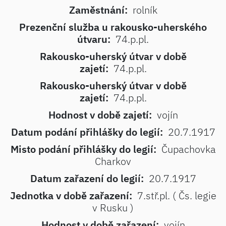
Zaměstnání:
rolník
Prezenční služba u rakousko-uherského
útvaru:
74.p.pl.
Rakousko-uherský útvar v době
zajetí:
74.p.pl.
Rakousko-uherský útvar v době
zajetí:
74.p.pl.
Hodnost v době zajetí:
vojín
Datum podání přihlášky do legií:
20.7.1917
Misto podání přihlášky do legií:
Čupachovka
Charkov
Datum zařazení do legií:
20.7.1917
Jednotka v době zařazení:
7.stř.pl. ( Čs. legie
v Rusku )
Hodnost v době zařazení:
vojín