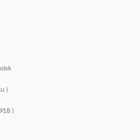
olsk
ku )
1918 )