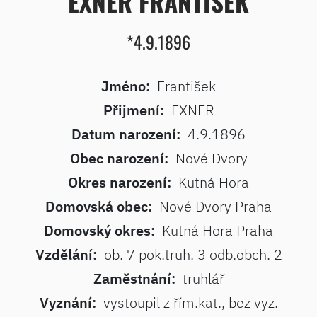
EXNER FRANTIŠEK
*4.9.1896
Jméno:
František
Přijmení:
EXNER
Datum narození:
4.9.1896
Obec narození:
Nové Dvory
Okres narození:
Kutná Hora
Domovská obec:
Nové Dvory Praha
Domovský okres:
Kutná Hora Praha
Vzdělání:
ob. 7 pok.truh. 3 odb.obch. 2
Zaměstnání:
truhlář
Vyznání:
vystoupil z řím.kat., bez vyz.