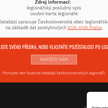
Zdroj informací:
legionářský poslužný spis
osobní karta legionáře
Databázi spravuje Československá obec legionářsk
na základě dat poskytnutých
VÚA-VHA Praha
.
 JSTE SVÉHO PŘEDKA, NEBO VLASTNÍTE POZŮSTALOST PO LE
NAPIŠTE NÁM
Pomozte nám budovat databázi československých legionářů.
Projekty
Abychom poskytl