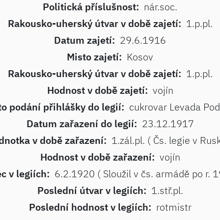
Politická příslušnost:
nár.soc.
Rakousko-uherský útvar v době zajetí:
1.p.pl.
Datum zajetí:
29.6.1916
Misto zajetí:
Kosov
Rakousko-uherský útvar v době zajetí:
1.p.pl.
Hodnost v době zajetí:
vojín
to podání přihlášky do legií:
cukrovar Levada Pod
Datum zařazení do legií:
23.12.1917
dnotka v době zařazení:
1.zál.pl. ( Čs. legie v Rus
Hodnost v době zařazení:
vojín
c v legiích:
6.2.1920 ( Sloužil v čs. armádě po r. 
Poslední útvar v legiích:
1.stř.pl.
Poslední hodnost v legiích:
rotmistr