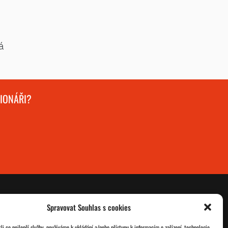
á
GIONÁŘI?
Spravovat Souhlas s cookies
O nás
Databáze legionářů
i co nejlepší služby, používáme k ukládání a/nebo přístupu k informacím o zařízení, technologie