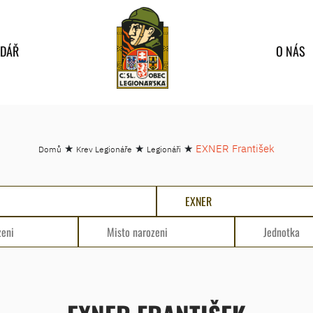
NDÁŘ
O NÁS
★
★
★
EXNER František
Domů
Krev Legionáře
Legionáři