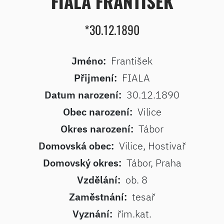
FIALA FRANTIŠEK
*30.12.1890
Jméno:
František
Přijmení:
FIALA
Datum narození:
30.12.1890
Obec narození:
Vilice
Okres narození:
Tábor
Domovská obec:
Vilice, Hostivař
Domovský okres:
Tábor, Praha
Vzdělání:
ob. 8
Zaměstnání:
tesař
Vyznání:
řím.kat.