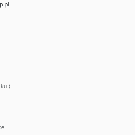
p.pl.
sku )
ce