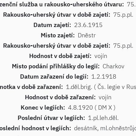
zenční služba u rakousko-uherského útvaru:
75.
Rakousko-uherský útvar v době zajetí:
75.p.pl.
Datum zajetí:
23.6.1915
Misto zajetí:
Dněstr
Rakousko-uherský útvar v době zajetí:
75.p.pl.
Hodnost v době zajetí:
vojín
Misto podání přihlášky do legií:
Charkov
Datum zařazení do legií:
1.2.1918
notka v době zařazení:
1.děl.brig. ( Čs. legie v Ru
Hodnost v době zařazení:
vojín
Konec v legiích:
4.8.1920 ( DM X )
Poslední útvar v legiích:
1.pl.leh.děl.
oslední hodnost v legiích:
desátník, ml.ohněstrůj