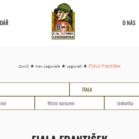
NDÁŘ
O NÁS
★
★
★
FIALA František
Domů
Krev Legionáře
Legionáři