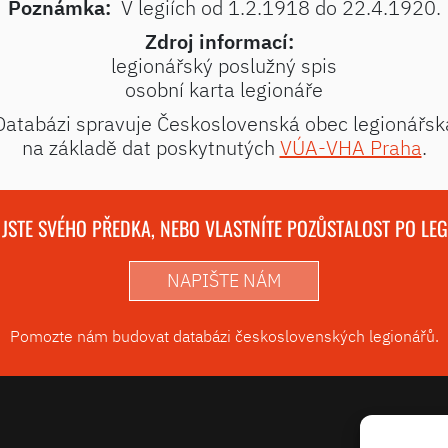
Poznámka:
V legiích od 1.2.1918 do 22.4.1920.
Zdroj informací:
legionářský poslužný spis
osobní karta legionáře
Databázi spravuje Československá obec legionářsk
na základě dat poskytnutých
VÚA-VHA Praha
.
 JSTE SVÉHO PŘEDKA, NEBO VLASTNÍTE POZŮSTALOST PO LE
NAPIŠTE NÁM
Pomozte nám budovat databázi československých legionářů.