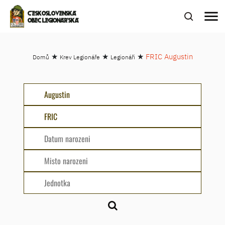
menu
ČESKOSLOVENSKÁ
OBEC LEGIONÁŘSKÁ
★
★
★
FRIC Augustin
Domů
Krev Legionáře
Legionáři