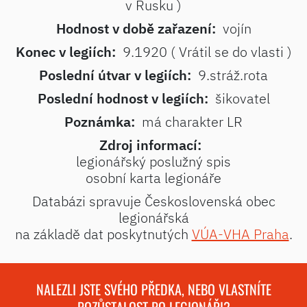
v Rusku )
Hodnost v době zařazení:
vojín
Konec v legiích:
9.1920 ( Vrátil se do vlasti )
Poslední útvar v legiích:
9.stráž.rota
Poslední hodnost v legiích:
šikovatel
Poznámka:
má charakter LR
Zdroj informací:
legionářský poslužný spis
osobní karta legionáře
Databázi spravuje Československá obec
legionářská
na základě dat poskytnutých
VÚA-VHA Praha
.
NALEZLI JSTE SVÉHO PŘEDKA, NEBO VLASTNÍTE