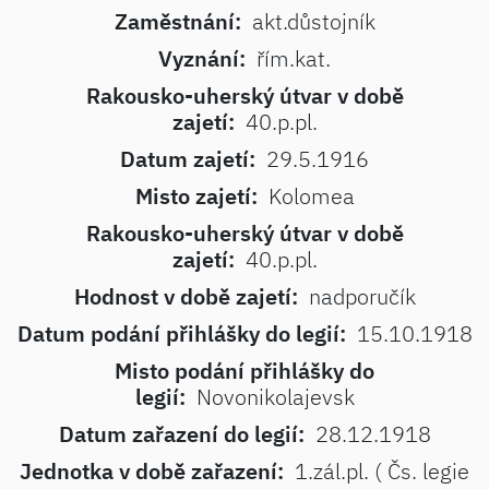
Zaměstnání:
akt.důstojník
Vyznání:
řím.kat.
Rakousko-uherský útvar v době
zajetí:
40.p.pl.
Datum zajetí:
29.5.1916
Misto zajetí:
Kolomea
Rakousko-uherský útvar v době
zajetí:
40.p.pl.
Hodnost v době zajetí:
nadporučík
Datum podání přihlášky do legií:
15.10.1918
Misto podání přihlášky do
legií:
Novonikolajevsk
Datum zařazení do legií:
28.12.1918
Jednotka v době zařazení:
1.zál.pl. ( Čs. legie