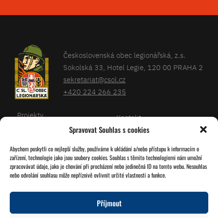
Československá obec legionářská, z.s.
Sokolská 33, Hotel Legie, 120 00 PRAHA 2
sekretariat@csol.cz
+420 224 266 235
Projekty
Kontakt
Spravovat Souhlas s cookies
Články
Databáze legionářů
Abychom poskytli co nejlepší služby, používáme k ukládání a/nebo přístupu k informacím o
Kalendář
Pro členy
zařízení, technologie jako jsou soubory cookies. Souhlas s těmito technologiemi nám umožní
O nás
zpracovávat údaje, jako je chování při procházení nebo jedinečná ID na tomto webu. Nesouhlas
Zásady cookies
nebo odvolání souhlasu může nepříznivě ovlivnit určité vlastnosti a funkce.
Jednoty ČSOL
Příjmout
Sledujte nás!