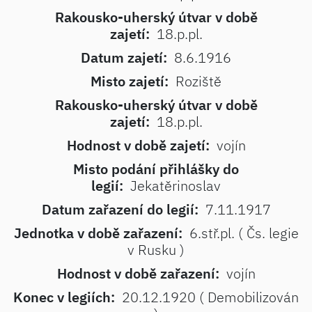
Rakousko-uherský útvar v době
zajetí:
18.p.pl.
Datum zajetí:
8.6.1916
Misto zajetí:
Roziště
Rakousko-uherský útvar v době
zajetí:
18.p.pl.
Hodnost v době zajetí:
vojín
Misto podání přihlášky do
legií:
Jekatěrinoslav
Datum zařazení do legií:
7.11.1917
Jednotka v době zařazení:
6.stř.pl. ( Čs. legie
v Rusku )
Hodnost v době zařazení:
vojín
Konec v legiích:
20.12.1920 ( Demobilizován