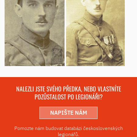
NALEZLI JSTE SVÉHO PŘEDKA, NEBO VLASTNÍTE
POZŮSTALOST PO LEGIONÁŘI?
NAPIŠTE NÁM
Pomozte nám budovat databázi československých
legionářů.