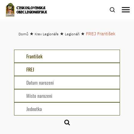
menu
ČESKOSLOVENSKÁ
OBEC LEGIONÁŘSKÁ
★
★
★
FREJ František
Domů
Krev Legionáře
Legionáři