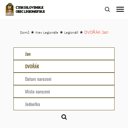
menu
ČESKOSLOVENSKÁ
OBEC LEGIONÁŘSKÁ
★
★
★
DVOŘÁK Jan
Domů
Krev Legionáře
Legionáři