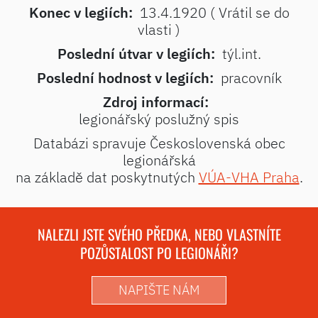
Konec v legiích:
13.4.1920 ( Vrátil se do
vlasti )
Poslední útvar v legiích:
týl.int.
Poslední hodnost v legiích:
pracovník
Zdroj informací:
legionářský poslužný spis
Databázi spravuje Československá obec
legionářská
na základě dat poskytnutých
VÚA-VHA Praha
.
NALEZLI JSTE SVÉHO PŘEDKA, NEBO VLASTNÍTE
POZŮSTALOST PO LEGIONÁŘI?
NAPIŠTE NÁM