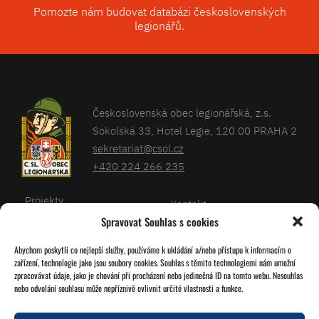
Pomozte nám budovat databázi československých
legionářů.
Československá obec legionářská, z.s.
Sokolská 33, Hotel Legie, 120 00 PRAHA 2
sekretariat@csol.cz
+420 224 266 235
Projekty
Kontakt
Spravovat Souhlas s cookies
Články
Databáze legionářů
Abychom poskytli co nejlepší služby, používáme k ukládání a/nebo přístupu k informacím o
Kalendář
Pro členy
zařízení, technologie jako jsou soubory cookies. Souhlas s těmito technologiemi nám umožní
O nás
zpracovávat údaje, jako je chování při procházení nebo jedinečná ID na tomto webu. Nesouhlas
Zásady cookies
nebo odvolání souhlasu může nepříznivě ovlivnit určité vlastnosti a funkce.
Jednoty ČSOL