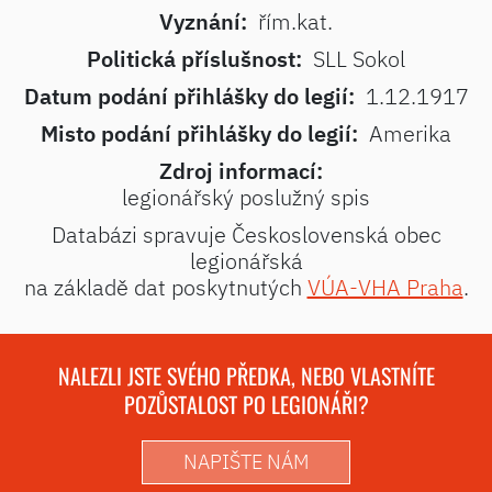
Vyznání:
řím.kat.
Politická příslušnost:
SLL Sokol
Datum podání přihlášky do legií:
1.12.1917
Misto podání přihlášky do legií:
Amerika
Zdroj informací:
legionářský poslužný spis
Databázi spravuje Československá obec
legionářská
na základě dat poskytnutých
VÚA-VHA Praha
.
NALEZLI JSTE SVÉHO PŘEDKA, NEBO VLASTNÍTE
POZŮSTALOST PO LEGIONÁŘI?
NAPIŠTE NÁM