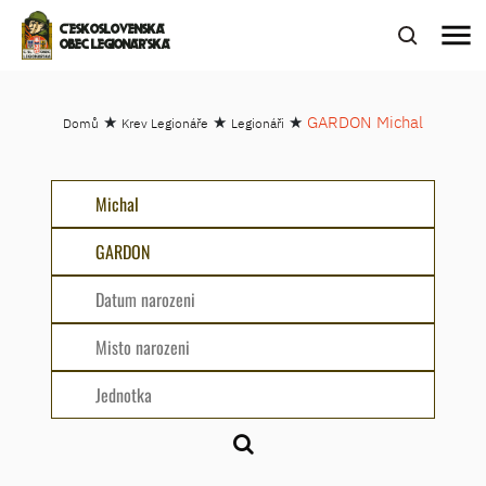
menu
ČESKOSLOVENSKÁ
OBEC LEGIONÁŘSKÁ
★
★
★
GARDON Michal
Domů
Krev Legionáře
Legionáři