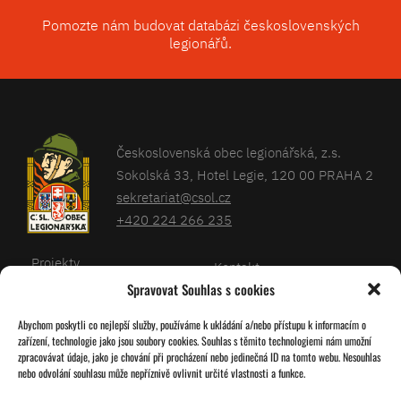
Pomozte nám budovat databázi československých
legionářů.
Československá obec legionářská, z.s.
Sokolská 33, Hotel Legie, 120 00 PRAHA 2
sekretariat@csol.cz
+420 224 266 235
Projekty
Kontakt
Spravovat Souhlas s cookies
Články
Databáze legionářů
Abychom poskytli co nejlepší služby, používáme k ukládání a/nebo přístupu k informacím o
Kalendář
Pro členy
zařízení, technologie jako jsou soubory cookies. Souhlas s těmito technologiemi nám umožní
O nás
zpracovávat údaje, jako je chování při procházení nebo jedinečná ID na tomto webu. Nesouhlas
Zásady cookies
nebo odvolání souhlasu může nepříznivě ovlivnit určité vlastnosti a funkce.
Jednoty ČSOL