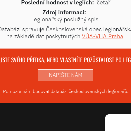
Poslední hodnost v legiích:
četař
Zdroj informací:
legionářský poslužný spis
Databázi spravuje Československá obec legionářsk
na základě dat poskytnutých
VÚA-VHA Praha
.
 JSTE SVÉHO PŘEDKA, NEBO VLASTNÍTE POZŮSTALOST PO LE
NAPIŠTE NÁM
Pomozte nám budovat databázi československých legionářů.