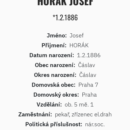
HORÁK JOSEF
*1.2.1886
Jméno:
Josef
Přijmení:
HORÁK
Datum narození:
1.2.1886
Obec narození:
Čáslav
Okres narození:
Čáslav
Domovská obec:
Praha 7
Domovský okres:
Praha
Vzdělání:
ob. 5 mě. 1
Zaměstnání:
pekař, zřízenec el.drah
Politická příslušnost:
nár.soc.