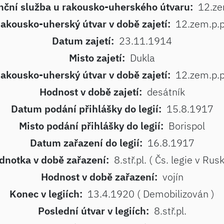
nční služba u rakousko-uherského útvaru:
12.ze
akousko-uherský útvar v době zajetí:
12.zem.p.p
Datum zajetí:
23.11.1914
Misto zajetí:
Dukla
akousko-uherský útvar v době zajetí:
12.zem.p.p
Hodnost v době zajetí:
desátník
Datum podání přihlášky do legií:
15.8.1917
Misto podání přihlášky do legií:
Borispol
Datum zařazení do legií:
16.8.1917
dnotka v době zařazení:
8.stř.pl. ( Čs. legie v Rus
Hodnost v době zařazení:
vojín
Konec v legiích:
13.4.1920 ( Demobilizován )
Poslední útvar v legiích:
8.stř.pl.