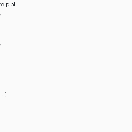
m.p.pl.
l.
l.
ku )