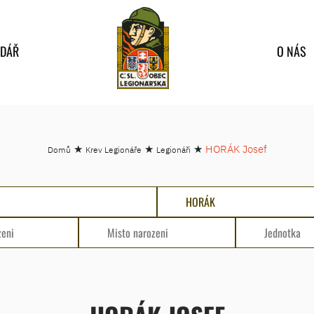
NDÁŘ
O NÁS
★
★
★
HORÁK Josef
Domů
Krev Legionáře
Legionáři