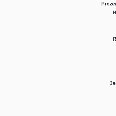
Preze
R
R
Je