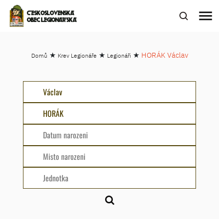
menu
ČESKOSLOVENSKÁ
OBEC LEGIONÁŘSKÁ
★
★
★
HORÁK Václav
Domů
Krev Legionáře
Legionáři