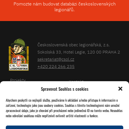
Pomozte nám budovat databázi československých
legionářů.
Československá obec legionářská, z.s.
Sokolská 33, Hotel Legie, 120 00 PRAHA 2
sekretariat@csol.cz
+420 224 266 235
Projekty
Kontakt
Spravovat Souhlas s cookies
Články
Databáze legionářů
Abychom poskytli co nejlepší služby, používáme k ukládání a/nebo přístupu k informacím o
Kalendář
Pro členy
zařízení, technologie jako jsou soubory cookies. Souhlas s těmito technologiemi nám umožní
O nás
zpracovávat údaje, jako je chování při procházení nebo jedinečná ID na tomto webu. Nesouhlas
Zásady cookies
nebo odvolání souhlasu může nepříznivě ovlivnit určité vlastnosti a funkce.
Jednoty ČSOL