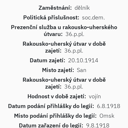
Zaměstnání:
dělník
Politická příslušnost:
soc.dem.
Prezenční služba u rakousko-uherského
útvaru:
36.p.pl.
Rakousko-uherský útvar v době
zajetí:
36.p.pl.
Datum zajetí:
20.10.1914
Misto zajetí:
San
Rakousko-uherský útvar v době
zajetí:
36.p.pl.
Hodnost v době zajetí:
vojín
Datum podání přihlášky do legií:
6.8.1918
Misto podání přihlášky do legií:
Omsk
Datum zařazení do legií:
9.8.1918