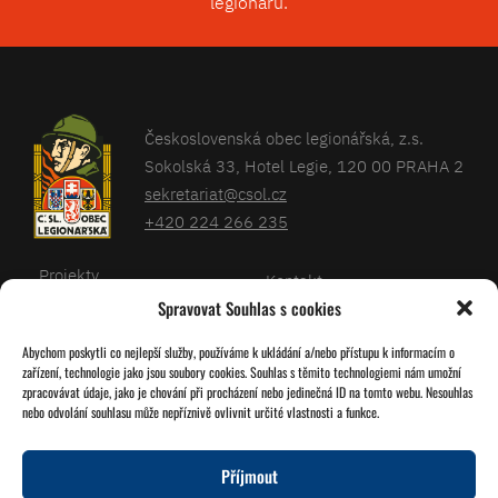
legionářů.
Československá obec legionářská, z.s.
Sokolská 33, Hotel Legie, 120 00 PRAHA 2
sekretariat@csol.cz
+420 224 266 235
Projekty
Kontakt
Spravovat Souhlas s cookies
Články
Databáze legionářů
Abychom poskytli co nejlepší služby, používáme k ukládání a/nebo přístupu k informacím o
Kalendář
Pro členy
zařízení, technologie jako jsou soubory cookies. Souhlas s těmito technologiemi nám umožní
O nás
zpracovávat údaje, jako je chování při procházení nebo jedinečná ID na tomto webu. Nesouhlas
Zásady cookies
nebo odvolání souhlasu může nepříznivě ovlivnit určité vlastnosti a funkce.
Jednoty ČSOL
Příjmout