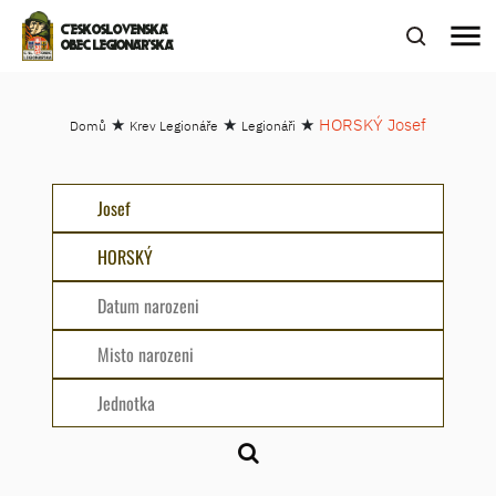
menu
ČESKOSLOVENSKÁ
OBEC LEGIONÁŘSKÁ
★
★
★
HORSKÝ Josef
Domů
Krev Legionáře
Legionáři