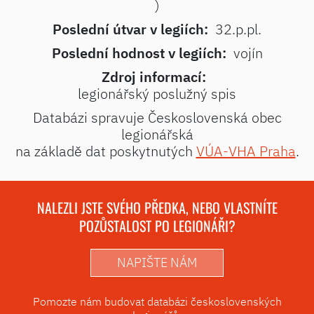
)
Poslední útvar v legiích:
32.p.pl.
Poslední hodnost v legiích:
vojín
Zdroj informací:
legionářský poslužný spis
Databázi spravuje Československá obec
legionářská
na základě dat poskytnutých
VÚA-VHA Praha
.
NALEZLI JSTE SVÉHO PŘEDKA, NEBO VLASTNÍTE
POZŮSTALOST PO LEGIONÁŘI?
NAPIŠTE NÁM
Pomozte nám budovat databázi československých