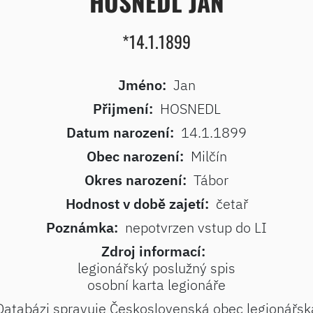
HOSNEDL JAN
*14.1.1899
Jméno:
Jan
Přijmení:
HOSNEDL
Datum narození:
14.1.1899
Obec narození:
Milčín
Okres narození:
Tábor
Hodnost v době zajetí:
četař
Poznámka:
nepotvrzen vstup do LI
Zdroj informací:
legionářský poslužný spis
osobní karta legionáře
Databázi spravuje Československá obec legionářsk