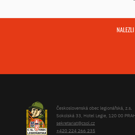
NALEZLI
Československá obec legionářská, z.s.
Sokolská 33, Hotel Legie, 120 00 PRA
sekretariat@csol.cz
+420 224 266 235