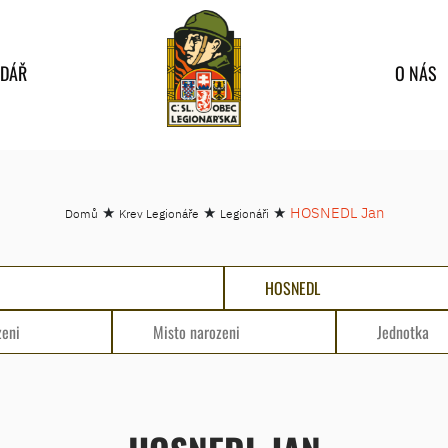
NDÁŘ
O NÁS
★
★
★
HOSNEDL Jan
Domů
Krev Legionáře
Legionáři