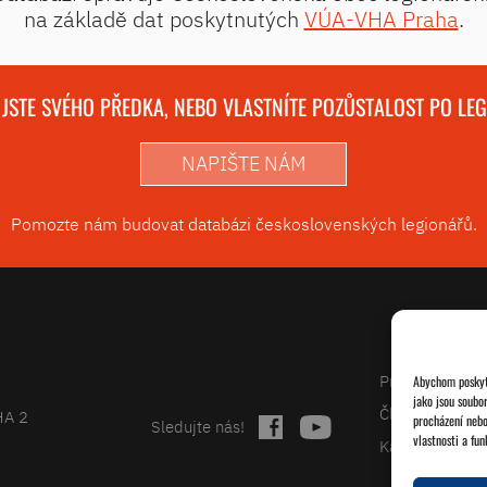
na základě dat poskytnutých
VÚA-VHA Praha
.
 JSTE SVÉHO PŘEDKA, NEBO VLASTNÍTE POZŮSTALOST PO LE
NAPIŠTE NÁM
Pomozte nám budovat databázi československých legionářů.
Projekty
Abychom poskytl
jako jsou soubo
Články
HA 2
procházení nebo
Sledujte nás!
vlastnosti a fun
Kalendář