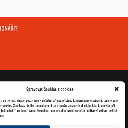
GIONÁŘI?
Spravovat Souhlas s cookies
O nás
Databáze legionářů
i co nejlepší služby, používáme k ukládání a/nebo přístupu k informacím o zařízení, technologie
ry cookies. Souhlas s těmito technologiemi nám umožní zpracovávat údaje, jako je chování při
Jednoty ČSOL
Pro členy
 jedinečná ID na tomto webu. Nesouhlas nebo odvolání souhlasu může nepříznivě ovlivnit určité
kce.
Kontakt
Zásady cookies