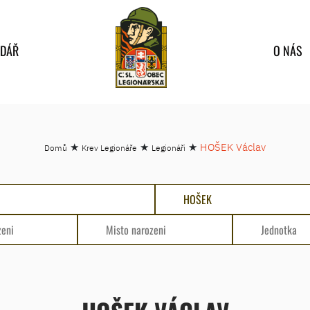
NDÁŘ
O NÁS
★
★
★
HOŠEK Václav
Domů
Krev Legionáře
Legionáři