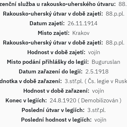
zenční služba u rakousko-uherského útvaru:
88.
Rakousko-uherský útvar v době zajetí:
88.p.pl.
Datum zajetí:
26.11.1914
Misto zajetí:
Krakov
Rakousko-uherský útvar v době zajetí:
88.p.pl.
Hodnost v době zajetí:
vojín
Misto podání přihlášky do legií:
Buguruslan
Datum zařazení do legií:
2.5.1918
dnotka v době zařazení:
3.stř.pl. ( Čs. legie v Rus
Hodnost v době zařazení:
vojín
Konec v legiích:
24.8.1920 ( Demobilizován )
Poslední útvar v legiích:
3.stř.pl.
Poslední hodnost v legiích:
vojín