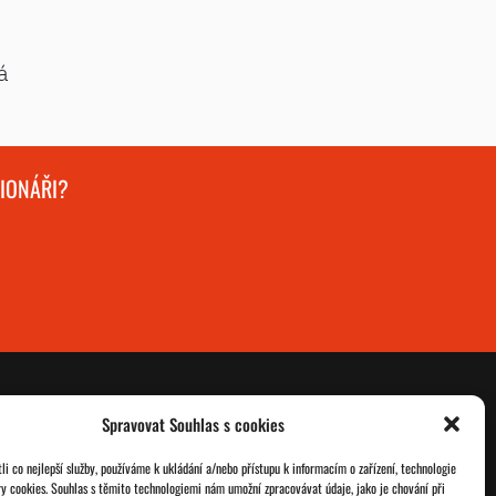
á
GIONÁŘI?
Spravovat Souhlas s cookies
O nás
Databáze legionářů
i co nejlepší služby, používáme k ukládání a/nebo přístupu k informacím o zařízení, technologie
ry cookies. Souhlas s těmito technologiemi nám umožní zpracovávat údaje, jako je chování při