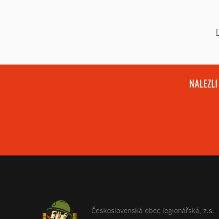
NALEZLI
Československá obec legionářská, z.s.