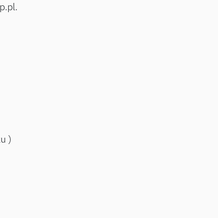
p.pl.
ku )