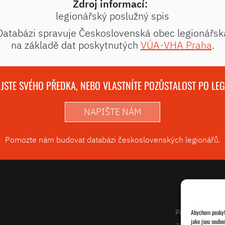
Zdroj informací:
legionářský poslužný spis
Databázi spravuje Československá obec legionářsk
na základě dat poskytnutých
VÚA-VHA Praha
.
 JSTE SVÉHO PŘEDKA, NEBO VLASTNÍTE POZŮSTALOST PO LE
NAPIŠTE NÁM
Pomozte nám budovat databázi československých legionářů.
Projekty
Abychom poskytl
jako jsou soubo