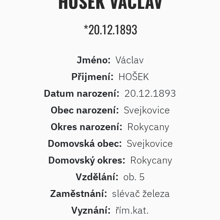
HOŠEK VÁCLAV
*20.12.1893
Jméno:
Václav
Přijmení:
HOŠEK
Datum narození:
20.12.1893
Obec narození:
Svejkovice
Okres narození:
Rokycany
Domovská obec:
Svejkovice
Domovský okres:
Rokycany
Vzdělání:
ob. 5
Zaměstnání:
slévač železa
Vyznání:
řím.kat.