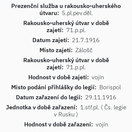
Prezenční služba u rakousko-uherského
útvaru:
5.pl.pev.děl.
Rakousko-uherský útvar v době
zajetí:
71.p.pl.
Datum zajetí:
21.7.1916
Misto zajetí:
Zálošč
Rakousko-uherský útvar v době
zajetí:
71.p.pl.
Hodnost v době zajetí:
vojín
Misto podání přihlášky do legií:
Borispol
Datum zařazení do legií:
29.11.1916
Jednotka v době zařazení:
1.stř.pl. ( Čs. legie
v Rusku )
Hodnost v době zařazení:
vojín