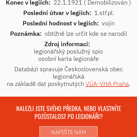
Konec v legiích:
22.1.1921 ( Demobilizován )
Poslední útvar v legiích:
1.stř.pl.
Poslední hodnost v legiích:
vojín
Poznámka:
obtížně lze určit kde se narodil
Zdroj informací:
legionářský poslužný spis
osobní karta legionáře
Databázi spravuje Československá obec
legionářská
na základě dat poskytnutých
VÚA-VHA Praha
.
NALEZLI JSTE SVÉHO PŘEDKA, NEBO VLASTNÍTE
POZŮSTALOST PO LEGIONÁŘI?
NAPIŠTE NÁM