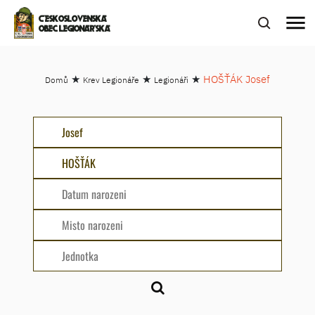
menu
ČESKOSLOVENSKÁ
OBEC LEGIONÁŘSKÁ
★
★
★
HOŠŤÁK Josef
Domů
Krev Legionáře
Legionáři