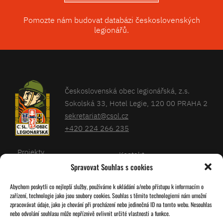
Pomozte nám budovat databázi československých
legionářů.
Československá obec legionářská, z.s.
Sokolská 33, Hotel Legie, 120 00 PRAHA 2
sekretariat@csol.cz
+420 224 266 235
Projekty
Kontakt
Spravovat Souhlas s cookies
Články
Databáze legionářů
Abychom poskytli co nejlepší služby, používáme k ukládání a/nebo přístupu k informacím o
Kalendář
Pro členy
zařízení, technologie jako jsou soubory cookies. Souhlas s těmito technologiemi nám umožní
O nás
zpracovávat údaje, jako je chování při procházení nebo jedinečná ID na tomto webu. Nesouhlas
Zásady cookies
nebo odvolání souhlasu může nepříznivě ovlivnit určité vlastnosti a funkce.
Jednoty ČSOL