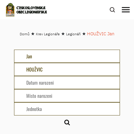
menu
ČESKOSLOVENSKÁ
OBEC LEGIONÁŘSKÁ
★
★
★
HOUŽVIC Jan
Domů
Krev Legionáře
Legionáři