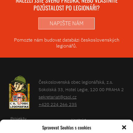
NALEZLI JSTE SVÉHO PŘEDKA, NEBO VLASTNÍTE
POZŮSTALOST PO LEGIONÁŘI?
NAPIŠTE NÁM
Pomozte nám budovat databázi československých
legionářů.
Československá obec legionářská, z.s.
Sokolská 33, Hotel Legie, 120 00 PRAHA 2
sekretariat@csol.cz
+420 224 266 235
Projekty
Kontakt
Spravovat Souhlas s cookies
Články
Databáze legionářů