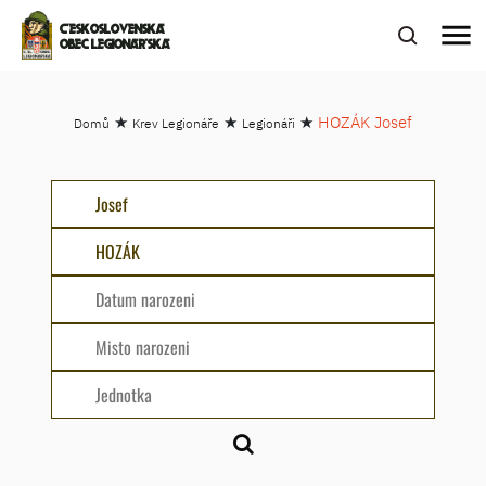
menu
ČESKOSLOVENSKÁ
OBEC LEGIONÁŘSKÁ
★
★
★
HOZÁK Josef
Domů
Krev Legionáře
Legionáři