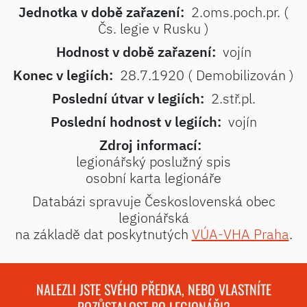
Jednotka v době zařazení:
2.oms.poch.pr. (
Čs. legie v Rusku )
Hodnost v době zařazení:
vojín
Konec v legiích:
28.7.1920 ( Demobilizován )
Poslední útvar v legiích:
2.stř.pl.
Poslední hodnost v legiích:
vojín
Zdroj informací:
legionářský poslužný spis
osobní karta legionáře
Databázi spravuje Československá obec
legionářská
na základě dat poskytnutých
VÚA-VHA Praha
.
NALEZLI JSTE SVÉHO PŘEDKA, NEBO VLASTNÍTE