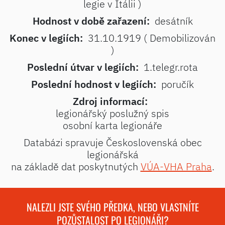
legie v Itálii )
Hodnost v době zařazení:
desátník
Konec v legiích:
31.10.1919 ( Demobilizován
)
Poslední útvar v legiích:
1.telegr.rota
Poslední hodnost v legiích:
poručík
Zdroj informací:
legionářský poslužný spis
osobní karta legionáře
Databázi spravuje Československá obec
legionářská
na základě dat poskytnutých
VÚA-VHA Praha
.
NALEZLI JSTE SVÉHO PŘEDKA, NEBO VLASTNÍTE
POZŮSTALOST PO LEGIONÁŘI?