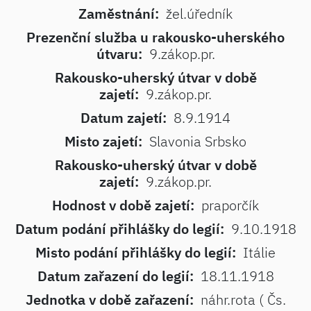
Zaměstnání:
žel.úředník
Prezenční služba u rakousko-uherského
útvaru:
9.zákop.pr.
Rakousko-uherský útvar v době
zajetí:
9.zákop.pr.
Datum zajetí:
8.9.1914
Misto zajetí:
Slavonia Srbsko
Rakousko-uherský útvar v době
zajetí:
9.zákop.pr.
Hodnost v době zajetí:
praporčík
Datum podání přihlášky do legií:
9.10.1918
Misto podání přihlášky do legií:
Itálie
Datum zařazení do legií:
18.11.1918
Jednotka v době zařazení:
náhr.rota ( Čs.