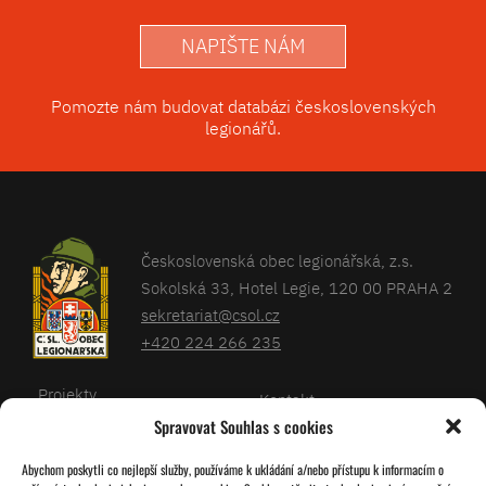
NAPIŠTE NÁM
Pomozte nám budovat databázi československých
legionářů.
Československá obec legionářská, z.s.
Sokolská 33, Hotel Legie, 120 00 PRAHA 2
sekretariat@csol.cz
+420 224 266 235
Projekty
Kontakt
Spravovat Souhlas s cookies
Články
Databáze legionářů
Abychom poskytli co nejlepší služby, používáme k ukládání a/nebo přístupu k informacím o
Kalendář
Pro členy