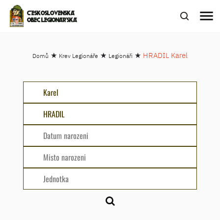
menu
ČESKOSLOVENSKÁ
OBEC LEGIONÁŘSKÁ
★
★
★
HRADIL Karel
Domů
Krev Legionáře
Legionáři