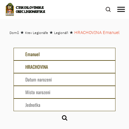
menu
ČESKOSLOVENSKÁ
OBEC LEGIONÁŘSKÁ
★
★
★
HRACHOVINA Emanuel
Domů
Krev Legionáře
Legionáři