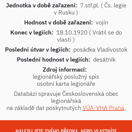
Jednotka v době zařazení:
7.stř.pl. ( Čs. legie
v Rusku )
Hodnost v době zařazení:
vojín
Konec v legiích:
18.10.1920 ( Vrátil se do
vlasti )
Poslední útvar v legiích:
posádka Vladivostok
Poslední hodnost v legiích:
desátník
Zdroj informací:
legionářský poslužný spis
osobní karta legionáře
Databázi spravuje Československá obec
legionářská
na základě dat poskytnutých
VÚA-VHA Praha
.
NALEZLI JSTE SVÉHO PŘEDKA, NEBO VLASTNÍTE