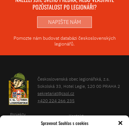
POZŮSTALOST PO LEGIONÁŘI?
NAPIŠTE NÁM
Pomozte nám budovat databázi československých
legionářů.
Československá obec legionářská, z.s.
Sokolská 33, Hotel Legie, 120 00 PRAHA 2
sekretariat@csol.cz
+420 224 266 235
Projekty
Kontakt
Spravovat Souhlas s cookies
Články
Databáze legionářů