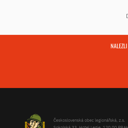
NALEZLI
Československá obec legionářská, z.s.
Sokolská 33, Hotel Legie, 120 00 PRA