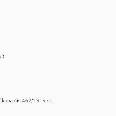
u )
zákona čís.462/1919 sb.