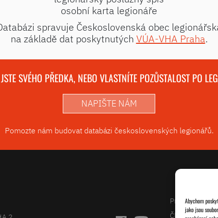
osobní karta legionáře
Databázi spravuje Československá obec legionářsk
na základě dat poskytnutých
VÚA-VHA Praha
.
 JSTE SVÉHO PŘEDKA, NEBO VLASTNÍTE POZŮSTALOST PO LE
NAPIŠTE NÁM
Pomozte nám budovat databázi československých legionářů.
Projekty
Abychom poskytl
jako jsou soubo
Články
HA 2