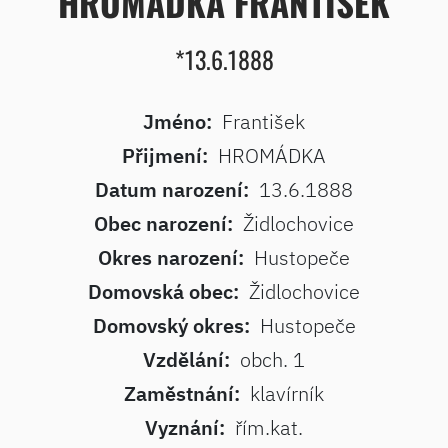
HROMÁDKA FRANTIŠEK
*13.6.1888
Jméno:
František
Přijmení:
HROMÁDKA
Datum narození:
13.6.1888
Obec narození:
Židlochovice
Okres narození:
Hustopeče
Domovská obec:
Židlochovice
Domovský okres:
Hustopeče
Vzdělání:
obch. 1
Zaměstnání:
klavírník
Vyznání:
řím.kat.