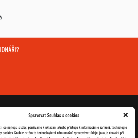
á
GIONÁŘI?
Spravovat Souhlas s cookies
O nás
Databáze legionářů
i co nejlepší služby, používáme k ukládání a/nebo přístupu k informacím o zařízení, technologie
ry cookies. Souhlas s těmito technologiemi nám umožní zpracovávat údaje, jako je chování při
Jednoty ČSOL
Pro členy