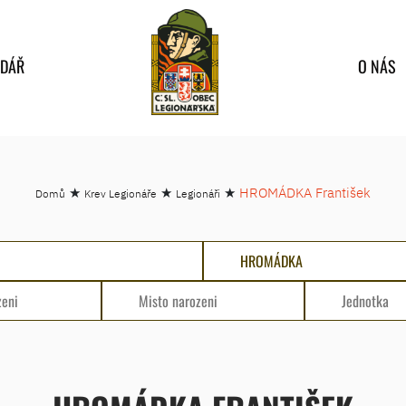
NDÁŘ
O NÁS
★
★
★
HROMÁDKA František
Domů
Krev Legionáře
Legionáři