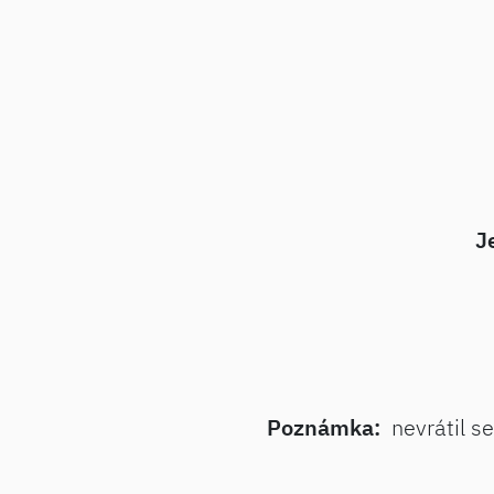
J
Poznámka:
nevrátil s