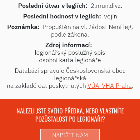
Poslední útvar v legiích:
2.mun.divz.
Poslední hodnost v legiích:
vojín
Poznámka:
Propuštěn na vl. žádost Není leg.
podle zákona.
Zdroj informací:
legionářský poslužný spis
osobní karta legionáře
Databázi spravuje Československá obec
legionářská
na základě dat poskytnutých
VÚA-VHA Praha
.
NALEZLI JSTE SVÉHO PŘEDKA, NEBO VLASTNÍTE
POZŮSTALOST PO LEGIONÁŘI?
NAPIŠTE NÁM