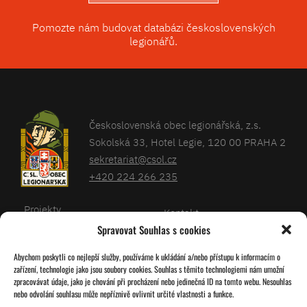
Pomozte nám budovat databázi československých
legionářů.
Československá obec legionářská, z.s.
Sokolská 33, Hotel Legie, 120 00 PRAHA 2
sekretariat@csol.cz
+420 224 266 235
Projekty
Kontakt
Spravovat Souhlas s cookies
Články
Databáze legionářů
Abychom poskytli co nejlepší služby, používáme k ukládání a/nebo přístupu k informacím o
Kalendář
Pro členy
zařízení, technologie jako jsou soubory cookies. Souhlas s těmito technologiemi nám umožní
O nás
zpracovávat údaje, jako je chování při procházení nebo jedinečná ID na tomto webu. Nesouhlas
Zásady cookies
nebo odvolání souhlasu může nepříznivě ovlivnit určité vlastnosti a funkce.
Jednoty ČSOL