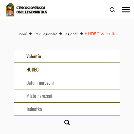
menu
ČESKOSLOVENSKÁ
OBEC LEGIONÁŘSKÁ
★
★
★
HUDEC Valentín
Domů
Krev Legionáře
Legionáři