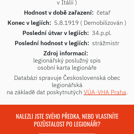
v Itálii )
Hodnost v době zařazení:
četař
Konec v legiích:
5.8.1919 ( Demobilizován )
Poslední útvar v legiích:
34.p.pl.
Poslední hodnost v legiích:
strážmistr
Zdroj informací:
legionářský poslužný spis
osobní karta legionáře
Databázi spravuje Československá obec
legionářská
na základě dat poskytnutých
VÚA-VHA Praha
.
NALEZLI JSTE SVÉHO PŘEDKA, NEBO VLASTNÍTE
POZŮSTALOST PO LEGIONÁŘI?