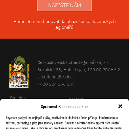
NAPIŠTE NÁM
Pomozte nám budovat databázi československých
legionářů.
Československá obec legionářská, z.s.
Sokolská 33, Hotel Legie, 120 00 PRAHA 2
sekretariat@csol.cz
+420 224 266 235
Projekty
Kontakt
Spravovat Souhlas s cookies
Články
Databáze legionářů
Abychom poskytli co nejlepší služby, používáme k ukládání a/nebo přístupu k informacím o
Kalendář
Pro členy
zařízení, technologie jako jsou soubory cookies. Souhlas s těmito technologiemi nám umožní
O nás
zpracovávat údaje, jako je chování při procházení nebo jedinečná ID na tomto webu. Nesouhlas