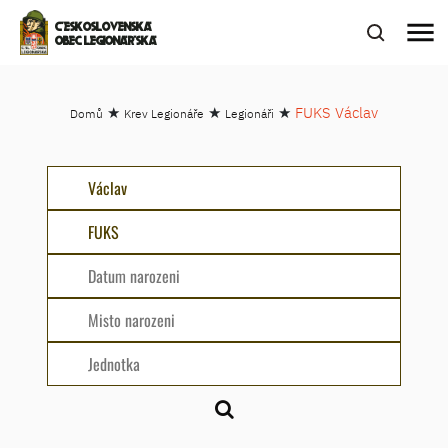
menu
ČESKOSLOVENSKÁ
OBEC LEGIONÁŘSKÁ
★
★
★
FUKS Václav
Domů
Krev Legionáře
Legionáři