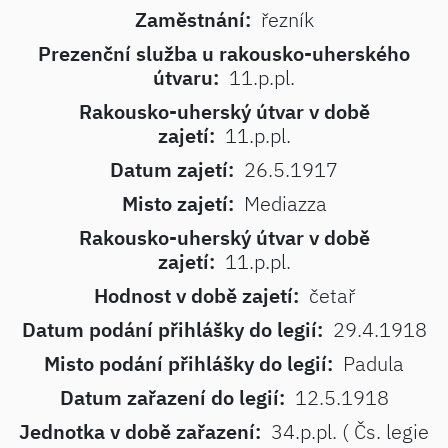
Zaměstnání:
řezník
Prezenční služba u rakousko-uherského
útvaru:
11.p.pl.
Rakousko-uherský útvar v době
zajetí:
11.p.pl.
Datum zajetí:
26.5.1917
Misto zajetí:
Mediazza
Rakousko-uherský útvar v době
zajetí:
11.p.pl.
Hodnost v době zajetí:
četař
Datum podání přihlášky do legií:
29.4.1918
Misto podání přihlášky do legií:
Padula
Datum zařazení do legií:
12.5.1918
Jednotka v době zařazení:
34.p.pl. ( Čs. legie