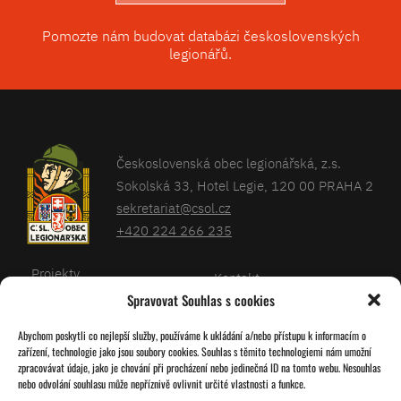
Pomozte nám budovat databázi československých
legionářů.
Československá obec legionářská, z.s.
Sokolská 33, Hotel Legie, 120 00 PRAHA 2
sekretariat@csol.cz
+420 224 266 235
Projekty
Kontakt
Spravovat Souhlas s cookies
Články
Databáze legionářů
Abychom poskytli co nejlepší služby, používáme k ukládání a/nebo přístupu k informacím o
Kalendář
Pro členy
zařízení, technologie jako jsou soubory cookies. Souhlas s těmito technologiemi nám umožní
O nás
zpracovávat údaje, jako je chování při procházení nebo jedinečná ID na tomto webu. Nesouhlas
Zásady cookies
nebo odvolání souhlasu může nepříznivě ovlivnit určité vlastnosti a funkce.
Jednoty ČSOL