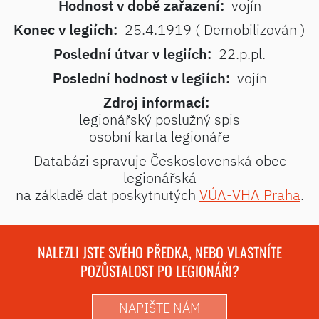
Hodnost v době zařazení:
vojín
Konec v legiích:
25.4.1919 ( Demobilizován )
Poslední útvar v legiích:
22.p.pl.
Poslední hodnost v legiích:
vojín
Zdroj informací:
legionářský poslužný spis
osobní karta legionáře
Databázi spravuje Československá obec
legionářská
na základě dat poskytnutých
VÚA-VHA Praha
.
NALEZLI JSTE SVÉHO PŘEDKA, NEBO VLASTNÍTE
POZŮSTALOST PO LEGIONÁŘI?
NAPIŠTE NÁM