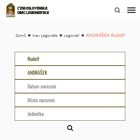
menu
ČESKOSLOVENSKÁ
OBEC LEGIONÁŘSKÁ
★
★
★
ANDRÁŠEK Rudolf
Domů
Krev Legionáře
Legionáři