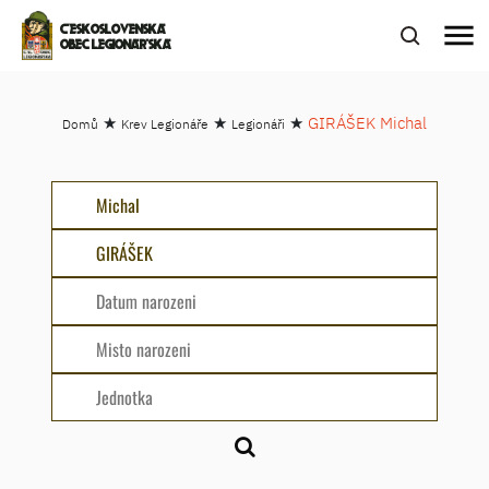
menu
ČESKOSLOVENSKÁ
OBEC LEGIONÁŘSKÁ
★
★
★
GIRÁŠEK Michal
Domů
Krev Legionáře
Legionáři