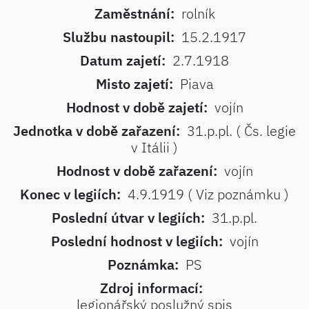
Zaměstnání:
rolník
Službu nastoupil:
15.2.1917
Datum zajetí:
2.7.1918
Misto zajetí:
Piava
Hodnost v době zajetí:
vojín
Jednotka v době zařazení:
31.p.pl. ( Čs. legie
v Itálii )
Hodnost v době zařazení:
vojín
Konec v legiích:
4.9.1919 ( Viz poznámku )
Poslední útvar v legiích:
31.p.pl.
Poslední hodnost v legiích:
vojín
Poznámka:
PS
Zdroj informací:
legionářský poslužný spis