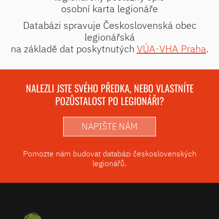
osobní karta legionáře
Databázi spravuje Československá obec
legionářská
na základě dat poskytnutých
VÚA-VHA Praha
.
NALEZLI JSTE SVÉHO PŘEDKA, NEBO VLASTNÍTE
POZŮSTALOST PO LEGIONÁŘI?
NAPIŠTE NÁM
Pomozte nám budovat databázi československých
legionářů.